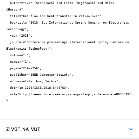
  author="Ivan {Szendiuch} and Edita {Hejátková} and Milan 
{Hurban}",

  title="Gas flow and heat transfer in reflow oven",

  booktitle="2018 41st International Spring Seminar on Electronics 
Technology",

  year="2018",

  journal="Conference proceedings (International Spring Seminar on 
Electronics Technology)",

  volume="1",

  number="1",

  pages="254--256",

  publisher="IEEE Computer Society",

  address="Zlatibor, Serbia",

  doi="10.1109/ISSE.2018.8443763",

  url="http://ieeexplore.ieee.org/stamp/stamp.jsp?arnumber=8000919"

}
ŽIVOT NA VUT