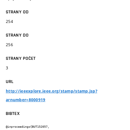
STRANY OD
254
STRANY DO
256
STRANY POČET
3
URL
http://ieeexplore.ieee.org/stamp/stamp.jsp?
arnumber=8000919
BIBTEX
@inproceedings{BUT152057,
