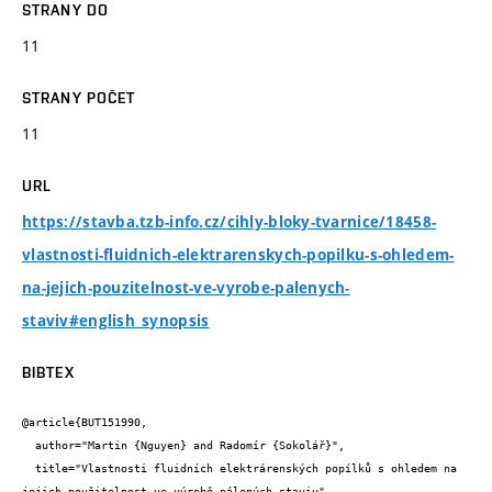
STRANY DO
11
STRANY POČET
11
URL
https://stavba.tzb-info.cz/cihly-bloky-tvarnice/18458-
vlastnosti-fluidnich-elektrarenskych-popilku-s-ohledem-
na-jejich-pouzitelnost-ve-vyrobe-palenych-
staviv#english_synopsis
BIBTEX
@article{BUT151990,

  author="Martin {Nguyen} and Radomír {Sokolář}",

  title="Vlastnosti fluidních elektrárenských popílků s ohledem na 
jejich použitelnost ve výrobě pálených staviv",
