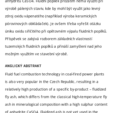
anhydritu CaSO4. Fluidní popílek prozatím nemá využití při
výrobě pálených staviv, kde by mohl být využit jako levný
zdroj oxidu vápenatého (například výroba keramických
pórovinových obkládaček). Je ovšem třeba vyřešit otázku
úniku oxidu siřičitého při opětovném výpalu fluidních popílků.
Příspěvek se zabývá rozborem základních vlastností
tuzemských fluidních popílků a přináší zamyšlení nad jeho
možným využitím ve stavební výrobě.
ANGLICKÝ ABSTRAKT
Fluid fuel combustion technology in coal-fired power plants
is also very popular in the Czech Republic, resulting in a
relatively high production of a specific by-product – fluidized
fly ash, which differs from the classical high-temperature fly
ash in mineralogical composition with a high sulphur content
of anhydrite CaSO4. Fluidized ash is not yet used in the