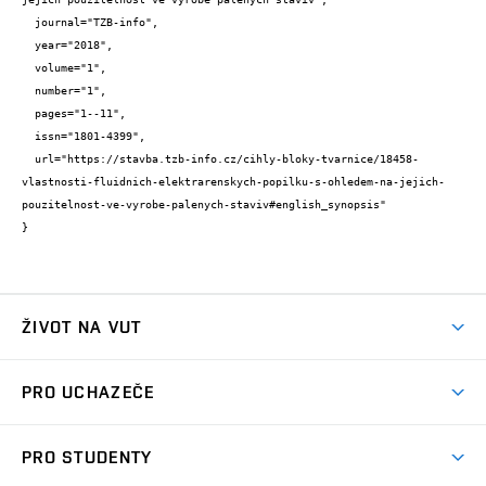
  journal="TZB-info",

  year="2018",

  volume="1",

  number="1",

  pages="1--11",

  issn="1801-4399",

  url="https://stavba.tzb-info.cz/cihly-bloky-tvarnice/18458-
vlastnosti-fluidnich-elektrarenskych-popilku-s-ohledem-na-jejich-
pouzitelnost-ve-vyrobe-palenych-staviv#english_synopsis"

}
ŽIVOT NA VUT
Atmosféra VUT
PRO UCHAZEČE
Prostory školy
Proč na VUT
Koleje
PRO STUDENTY
Studijní programy