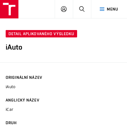
VUT
PŘIHLÁSIT
HLEDAT
MENU
SE
DETAIL APLIKOVANÉHO VÝSLEDKU
iAuto
ORIGINÁLNÍ NÁZEV
iAuto
ANGLICKÝ NÁZEV
iCar
DRUH