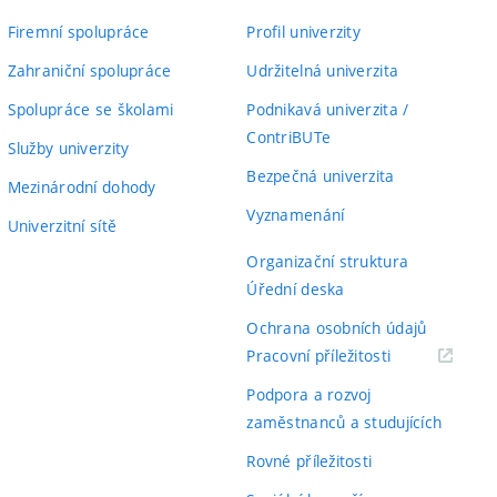
Firemní spolupráce
Profil univerzity
Zahraniční spolupráce
Udržitelná univerzita
Spolupráce se školami
Podnikavá univerzita /
ContriBUTe
Služby univerzity
Bezpečná univerzita
Mezinárodní dohody
Vyznamenání
Univerzitní sítě
Organizační struktura
Úřední deska
Ochrana osobních údajů
(externí
Pracovní příležitosti
odkaz)
Podpora a rozvoj
zaměstnanců a studujících
Rovné příležitosti