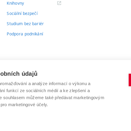
(externí
Knihovny
odkaz)
Sociální bezpečí
Studium bez bariér
Podpora podnikání
sobních údajů
romažďování a analýze informací o výkonu a
VYSOKÉ UČENÍ TECHNICKÉ V BRNĚ
ní funkcí ze sociálních médií a ke zlepšení a
Antonínská 548/1
www.vut.cz
 Se souhlasem můžeme také předávat marketingovým
602 00 Brno
vut@vutbr.cz
 pro marketingové účely.