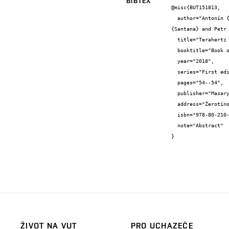
BIBTEX
@misc{BUT151813,

  author="Antonín {Sojka} and Matúš {Šedivý} and Tomáš {Martínek} and Jana {Dubnická Midlíková} and Martin {Čala} and Vinicius Tadeu 
{Santana} and Petr 
  title="Terahertz Magnetic Resonance Spectrometer for Electron Spin Dynamics Investigations",

  booktitle="Book of Abstracts CEITEC PhD & Postdoc Retreat",

  year="2018",

  series="First edition",

  pages="54--54",

  publisher="Masaryk University",

  address="Žerotínovo nám. 617/9, 601 77 Brno, Czech Republic",

  isbn="978-80-210-8941-9",

  note="Abstract"

}
ŽIVOT NA VUT
PRO UCHAZEČE