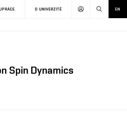
PŘIHLÁSIT
HLEDAT
UPRÁCE
O UNIVERZITĚ
EN
SE
on Spin Dynamics