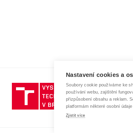
Nastavení cookies a o
Soubory cookie používáme ke sh
Vysoké
používání webu, zajištění fungová
učení
přizpůsobení obsahu a reklam.
technické
platformám některé osobní údaje
v
Brně
Zjistit více