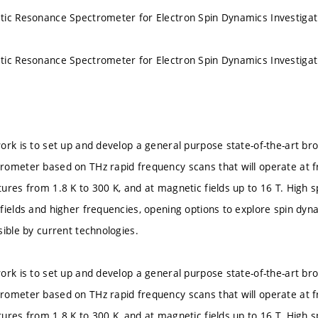
tic Resonance Spectrometer for Electron Spin Dynamics Investigat
tic Resonance Spectrometer for Electron Spin Dynamics Investigat
ork is to set up and develop a general purpose state-of-the-art b
ometer based on THz rapid frequency scans that will operate at 
ures from 1.8 K to 300 K, and at magnetic fields up to 16 T. High sp
fields and higher frequencies, opening options to explore spin d
sible by current technologies.
ork is to set up and develop a general purpose state-of-the-art b
ometer based on THz rapid frequency scans that will operate at 
ures from 1.8 K to 300 K, and at magnetic fields up to 16 T. High sp