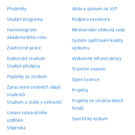
Předměty
Věda a výzkum na VUT
Studijní programy
Podpora excelence
Harmonogram
Mezinárodní vědecká rada
akademického roku
Systém zajišťování kvality
Závěrečné práce
výzkumu
Doktorské studium
Výzkumné infrastruktury
Studijní předpisy
Transfer znalostí
Poplatky za studium
Open Science
Zpracování osobních údajů
Projekty
studentů
Projekty ze strukturálních
Studium a stáže v zahraničí
fondů
Uznání zahraničního
Specifický výzkum
vzdělání
Stipendia