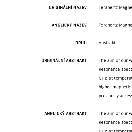
Terahertz Magne
ORIGINÁLNÍ NÁZEV
Terahertz Magne
ANGLICKÝ NÁZEV
Abstrakt
DRUH
The aim of our w
ORIGINÁLNÍ ABSTRAKT
Resonance spectr
GHz, at temperat
higher magnetic 
previously acces
The aim of our w
ANGLICKÝ ABSTRAKT
Resonance spectr
GHz, at temperat