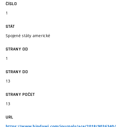
ČÍSLO
1
STÁT
Spojené státy americké
STRANY OD
1
STRANY DO
13
STRANY POČET
13
URL
https://www.hindawi.com/journals/ace/2018/9036340/