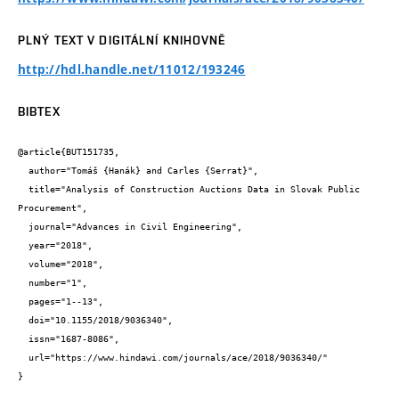
PLNÝ TEXT V DIGITÁLNÍ KNIHOVNĚ
http://hdl.handle.net/11012/193246
BIBTEX
@article{BUT151735,

  author="Tomáš {Hanák} and Carles {Serrat}",

  title="Analysis of Construction Auctions Data in Slovak Public 
Procurement",

  journal="Advances in Civil Engineering",

  year="2018",

  volume="2018",

  number="1",

  pages="1--13",

  doi="10.1155/2018/9036340",

  issn="1687-8086",

  url="https://www.hindawi.com/journals/ace/2018/9036340/"

}