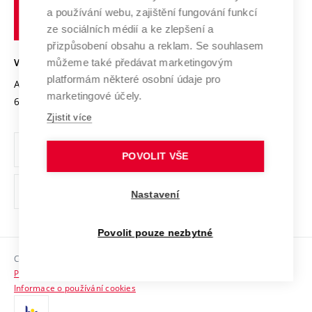
učení
Služby univerzity
Transfer znalostí
a používání webu, zajištění fungování funkcí
technické
Podnikavá univerzita / ContriBUTe
Mezinárodní dohody
ze sociálních médií a ke zlepšení a
Open Science
v
Bezpečná univerzita
přizpůsobení obsahu a reklam. Se souhlasem
Univerzitní sítě
Brně
Projekty
můžeme také předávat marketingovým
VYSOKÉ UČENÍ TECHNICKÉ V BRNĚ
Vyznamenání
platformám některé osobní údaje pro
Projekty ze strukturálních fondů
Antonínská 548/1
www.vut.cz
marketingové účely.
Organizační struktura
602 00 Brno
vut@vutbr.cz
Specifický výzkum
Zjistit více
Úřední deska
Ochrana osobních údajů
POVOLIT VŠE
(externí
Pracovní příležitosti
Nastavení
odkaz)
Podpora a rozvoj zaměstnanců a studujících
Povolit pouze nezbytné
Rovné příležitosti
Copyright © 2026 VUT
Sociální bezpečí
Prohlášení o přístupnosti
HR Award
Informace o používání cookies