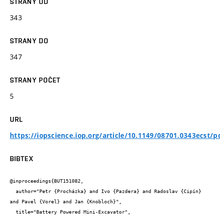
STRANY OD
343
STRANY DO
347
STRANY POČET
5
URL
https://iopscience.iop.org/article/10.1149/08701.0343ecst/p
BIBTEX
@inproceedings{BUT151082,

  author="Petr {Procházka} and Ivo {Pazdera} and Radoslav {Cipín} 
and Pavel {Vorel} and Jan {Knobloch}",

  title="Battery Powered Mini-Excavator",
