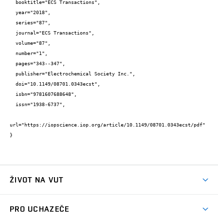
  booktitle="ECS Transactions",

  year="2018",

  series="87",

  journal="ECS Transactions",

  volume="87",

  number="1",

  pages="343--347",

  publisher="Electrochemical Society Inc.",

  doi="10.1149/08701.0343ecst",

  isbn="9781607688648",

  issn="1938-6737",

url="https://iopscience.iop.org/article/10.1149/08701.0343ecst/pdf"

}
ŽIVOT NA VUT
Atmosféra VUT
PRO UCHAZEČE
Prostory školy