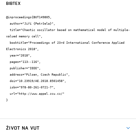
BIBTEX
@inproceedings{BUT149805,

  author="Jiří {Petržela}",

  title="Chaotic oscillator based on mathematical model of multiple-
valued memory cell",

  booktitle="Proceedings of 23rd International Conference Applied 
Electronics 2018",

  year="2018",

  pages="113--116",

  publisher="IEEE",

  address="Pilsen, Czech Republic",

  doi="10.23919/AE.2018.8501458",

  isbn="978-80-261-0721-7",

  url="http://www.appel.zcu.cz/"

}
ŽIVOT NA VUT