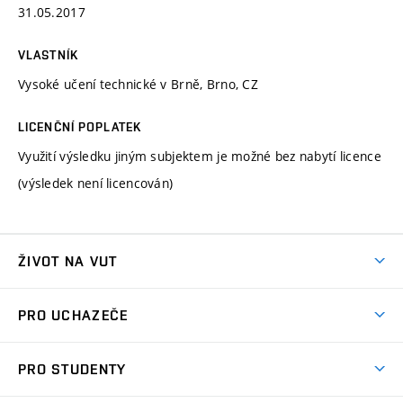
31.05.2017
VLASTNÍK
Vysoké učení technické v Brně, Brno, CZ
LICENČNÍ POPLATEK
Využití výsledku jiným subjektem je možné bez nabytí licence
(výsledek není licencován)
ŽIVOT NA VUT
Atmosféra VUT
PRO UCHAZEČE
Prostory školy
Proč na VUT
Koleje
PRO STUDENTY
Studijní programy
Stravování