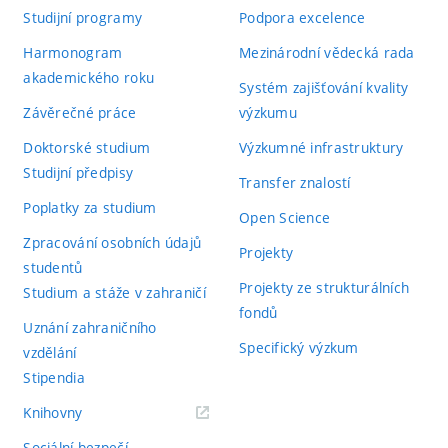
Studijní programy
Podpora excelence
Harmonogram
Mezinárodní vědecká rada
akademického roku
Systém zajišťování kvality
Závěrečné práce
výzkumu
Doktorské studium
Výzkumné infrastruktury
Studijní předpisy
Transfer znalostí
Poplatky za studium
Open Science
Zpracování osobních údajů
Projekty
studentů
Projekty ze strukturálních
Studium a stáže v zahraničí
fondů
Uznání zahraničního
Specifický výzkum
vzdělání
Stipendia
(externí
Knihovny
odkaz)
Sociální bezpečí