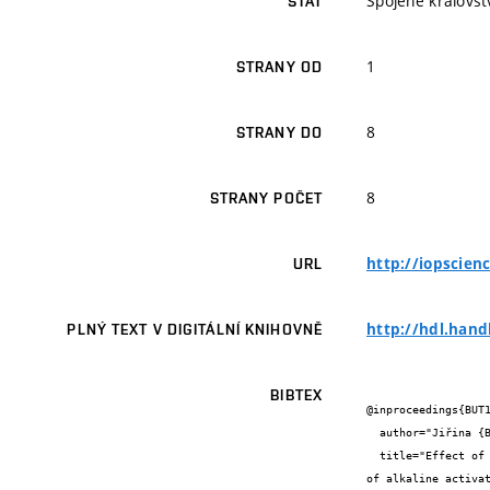
Spojené královstv
STÁT
1
STRANY OD
8
STRANY DO
8
STRANY POČET
http://iopscien
URL
http://hdl.hand
PLNÝ TEXT V DIGITÁLNÍ KNIHOVNĚ
BIBTEX
@inproceedings{BUT1
  author="Jiřina {Brînduş-Simuţ} and Martin {Vyšvařil} and Patrik {Bayer} and Martin {Keppert} and Pavla {Rovnaníková}",

  title="Effect of particle size of waste brick powder on the properties

of alkaline activat