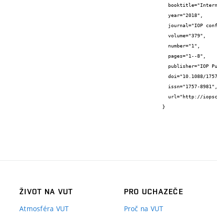
  booktitle="International Conference Building Materials, Product and Technologies",

  year="2018",

  journal="IOP conference series. Materials science and engineering",

  volume="379",

  number="1",

  pages="1--8",

  publisher="IOP Publishing",

  doi="10.1088/1757-899X/379/1/012019",

  issn="1757-8981",

  url="http://iopscience.iop.org/article/10.1088/1757-899X/379/1/012019"

}
ŽIVOT NA VUT
PRO UCHAZEČE
Atmosféra VUT
Proč na VUT