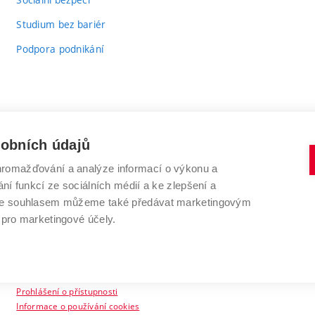
Studium bez bariér
Podpora podnikání
sobních údajů
romažďování a analýze informací o výkonu a
VYSOKÉ UČENÍ TECHNICKÉ V BRNĚ
ní funkcí ze sociálních médií a ke zlepšení a
Antonínská 548/1
www.vut.cz
 Se souhlasem můžeme také předávat marketingovým
602 00 Brno
vut@vutbr.cz
 pro marketingové účely.
Prohlášení o přístupnosti
Informace o používání cookies