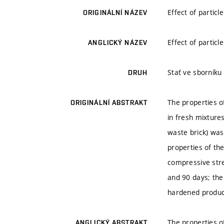
Effect of particl
ORIGINÁLNÍ NÁZEV
Effect of particl
ANGLICKÝ NÁZEV
Stať ve sborníku
DRUH
The properties of
ORIGINÁLNÍ ABSTRAKT
in fresh mixtures
waste brick) was 
properties of th
compressive stre
and 90 days; the
hardened produc
The properties of
ANGLICKÝ ABSTRAKT