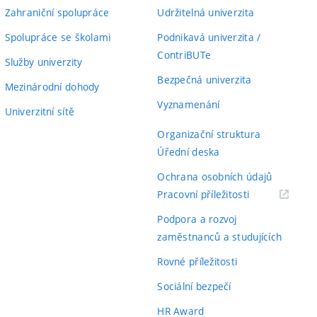
Zahraniční spolupráce
Udržitelná univerzita
Spolupráce se školami
Podnikavá univerzita /
ContriBUTe
Služby univerzity
Bezpečná univerzita
Mezinárodní dohody
Vyznamenání
Univerzitní sítě
Organizační struktura
Úřední deska
Ochrana osobních údajů
(externí
Pracovní příležitosti
odkaz)
Podpora a rozvoj
zaměstnanců a studujících
Rovné příležitosti
Sociální bezpečí
HR Award