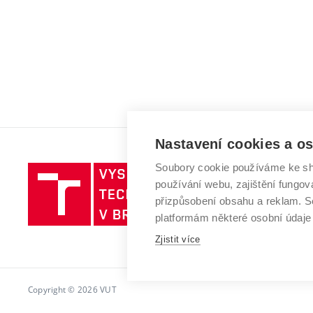
Nastavení cookies a o
Soubory cookie používáme ke sh
Vysoké
používání webu, zajištění fungová
učení
přizpůsobení obsahu a reklam.
technické
platformám některé osobní údaje
v
Brně
Zjistit více
Copyright © 2026 VUT