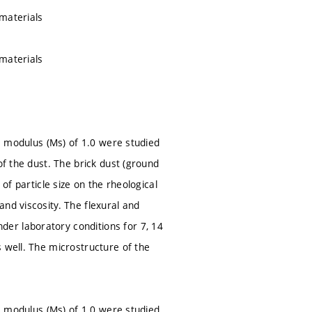
 materials
 materials
te modulus (Ms) of 1.0 were studied
of the dust. The brick dust (ground
of particle size on the rheological
nd viscosity. The flexural and
er laboratory conditions for 7, 14
 well. The microstructure of the
te modulus (Ms) of 1.0 were studied