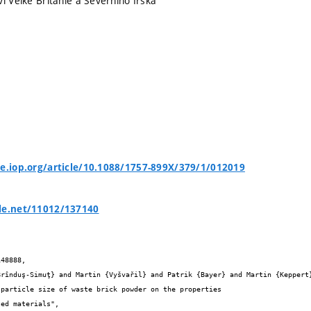
í Velké Británie a Severního Irska
ce.iop.org/article/10.1088/1757-899X/379/1/012019
le.net/11012/137140
48888,

ed materials",
