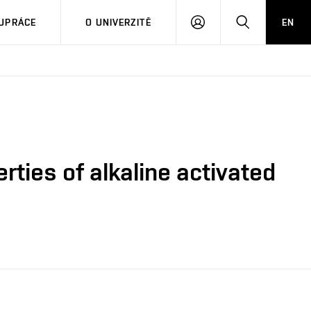
PŘIHLÁSIT
HLEDAT
UPRÁCE
O UNIVERZITĚ
EN
SE
rties of alkaline activated