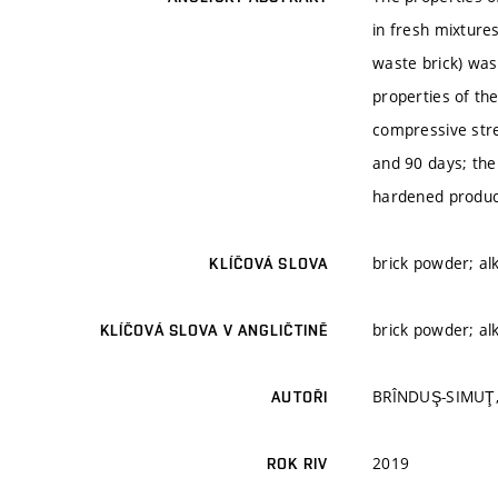
in fresh mixtures
waste brick) was 
properties of th
compressive stre
and 90 days; the
hardened produc
brick powder; alk
KLÍČOVÁ SLOVA
brick powder; alk
KLÍČOVÁ SLOVA V ANGLIČTINĚ
BRÎNDUŞ-SIMUŢ, J
AUTOŘI
2019
ROK RIV