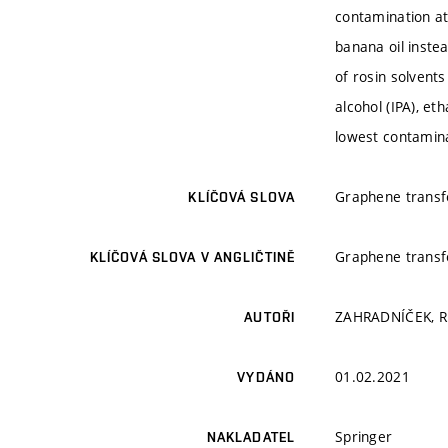
contamination at
banana oil instea
of rosin solvent
alcohol (IPA), e
lowest contamina
Graphene transfe
KLÍČOVÁ SLOVA
Graphene transfe
KLÍČOVÁ SLOVA V ANGLIČTINĚ
ZAHRADNÍČEK, R.;
AUTOŘI
01.02.2021
VYDÁNO
Springer
NAKLADATEL