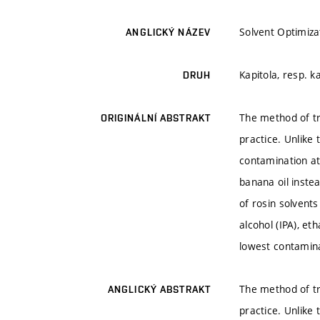
Solvent Optimiz
ANGLICKÝ NÁZEV
Kapitola, resp. k
DRUH
The method of t
ORIGINÁLNÍ ABSTRAKT
practice. Unlike
contamination at
banana oil instea
of rosin solvent
alcohol (IPA), e
lowest contamina
The method of t
ANGLICKÝ ABSTRAKT
practice. Unlike