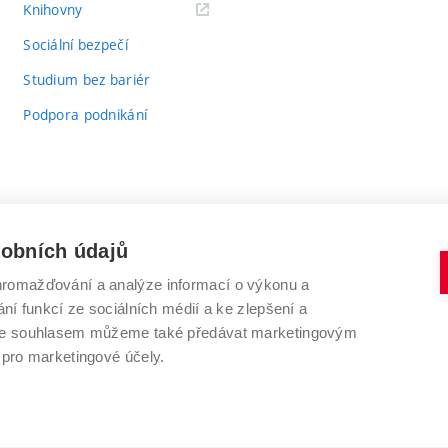
(externí
Knihovny
odkaz)
Sociální bezpečí
Studium bez bariér
Podpora podnikání
sobních údajů
romažďování a analýze informací o výkonu a
VYSOKÉ UČENÍ TECHNICKÉ V BRNĚ
ní funkcí ze sociálních médií a ke zlepšení a
Antonínská 548/1
www.vut.cz
 Se souhlasem můžeme také předávat marketingovým
602 00 Brno
vut@vutbr.cz
 pro marketingové účely.