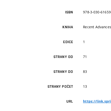
978-3-030-61659
ISBN
Recent Advances
KNIHA
1
EDICE
71
STRANY OD
83
STRANY DO
13
STRANY POČET
https://link.sp
URL