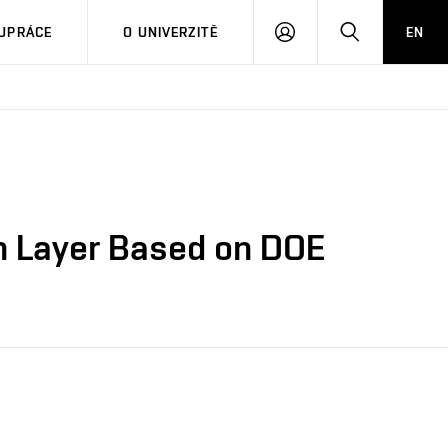
PŘIHLÁSIT
HLEDAT
UPRÁCE
O UNIVERZITĚ
EN
SE
in Layer Based on DOE