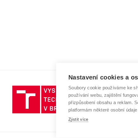
Nastavení cookies a o
Soubory cookie používáme ke sh
Vysoké
používání webu, zajištění fungová
učení
přizpůsobení obsahu a reklam.
technické
platformám některé osobní údaje
v
Brně
Zjistit více