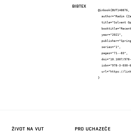
BIBTEX
@inbook{BUT148876,

  author="Radim {Zahradníček} and Pavel {Hrabec} and Josef {Bednář} and Tomáš {Prokeš}",

  title="Solvent Optimization of Transferred Graphene with Rosin Layer Based on DOE",

  booktitle="Recent Advances in Soft Computing and Cybernetics",

  year="2021",

  publisher="Springer",

  series="1",

  pages="71--83",

  doi="10.1007/978-3-030-61659-5\{_}7",

  isbn="978-3-030-61659-5",

  url="https://link.springer.com/chapter/10.1007/978-3-030-61659-5_7"

}
ŽIVOT NA VUT
PRO UCHAZEČE