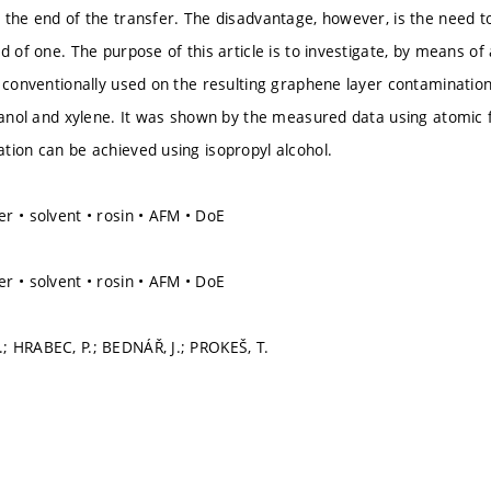
 the end of the transfer. The disadvantage, however, is the need t
d of one. The purpose of this article is to investigate, by means o
s conventionally used on the resulting graphene layer contaminatio
thanol and xylene. It was shown by the measured data using atomic 
tion can be achieved using isopropyl alcohol.
r • solvent • rosin • AFM • DoE
r • solvent • rosin • AFM • DoE
 HRABEC, P.; BEDNÁŘ, J.; PROKEŠ, T.