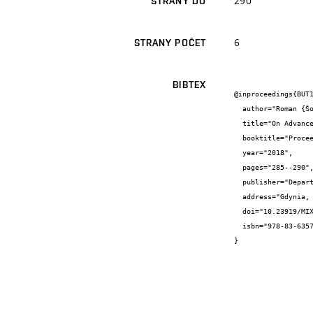
290
STRANY DO
6
STRANY POČET
BIBTEX
@inproceedings{BUT1
  author="Roman {Šotner} and Jiří {Petržela} and Jan {Jeřábek} and Lukáš {Langhammer} and Tomáš {Dostál}",

  title="On Advanced Current Conveyor Applications Having Capacitor Connected to Current Input Terminal",

  booktitle="Proceedings of the 25th International Conference “Mixed Design of Integrated Circuits and Systems”",

  year="2018",

  pages="285--290",

  publisher="Department of Microelectronics and Computer Science, Lodz University of Technology, Poland",

  address="Gdynia, Poland",

  doi="10.23919/MIXDES.2018.8436867",

  isbn="978-83-63578-13-8"

}