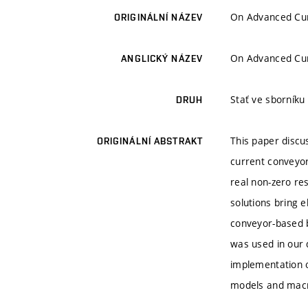
On Advanced Cur
ORIGINÁLNÍ NÁZEV
On Advanced Cur
ANGLICKÝ NÁZEV
Stať ve sborníku
DRUH
This paper discus
ORIGINÁLNÍ ABSTRAKT
current conveyor
real non-zero res
solutions bring 
conveyor-based b
was used in our d
implementation o
models and macr