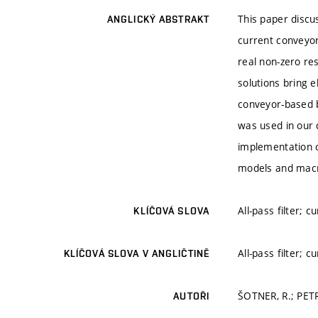
This paper discus
ANGLICKÝ ABSTRAKT
current conveyor
real non-zero res
solutions bring 
conveyor-based b
was used in our d
implementation o
models and macr
All-pass filter; 
KLÍČOVÁ SLOVA
All-pass filter; 
KLÍČOVÁ SLOVA V ANGLIČTINĚ
ŠOTNER, R.; PETR
AUTOŘI