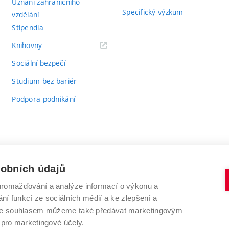
Uznání zahraničního
Specifický výzkum
vzdělání
Stipendia
(externí
Knihovny
odkaz)
Sociální bezpečí
Studium bez bariér
Podpora podnikání
sobních údajů
romažďování a analýze informací o výkonu a
VYSOKÉ UČENÍ TECHNICKÉ V BRNĚ
ní funkcí ze sociálních médií a ke zlepšení a
Antonínská 548/1
www.vut.cz
 Se souhlasem můžeme také předávat marketingovým
602 00 Brno
vut@vutbr.cz
 pro marketingové účely.