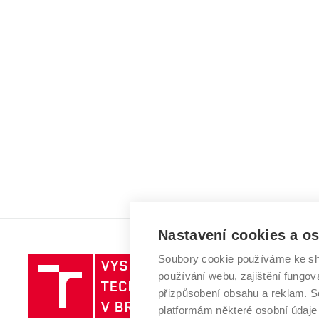
Nastavení cookies a o
Soubory cookie používáme ke sh
Vysoké
používání webu, zajištění fungová
učení
přizpůsobení obsahu a reklam.
technické
platformám některé osobní údaje
v