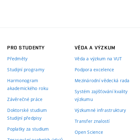
PRO STUDENTY
VĚDA A VÝZKUM
Předměty
Věda a výzkum na VUT
Studijní programy
Podpora excelence
Harmonogram
Mezinárodní vědecká rada
akademického roku
Systém zajišťování kvality
Závěrečné práce
výzkumu
Doktorské studium
Výzkumné infrastruktury
Studijní předpisy
Transfer znalostí
Poplatky za studium
Open Science
Zpracování osobních údajů