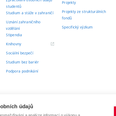
Projekty
studentů
Projekty ze strukturálních
Studium a stáže v zahraničí
fondů
Uznání zahraničního
Specifický výzkum
vzdělání
Stipendia
(externí
Knihovny
odkaz)
Sociální bezpečí
Studium bez bariér
Podpora podnikání
sobních údajů
romažďování a analýze informací o výkonu a