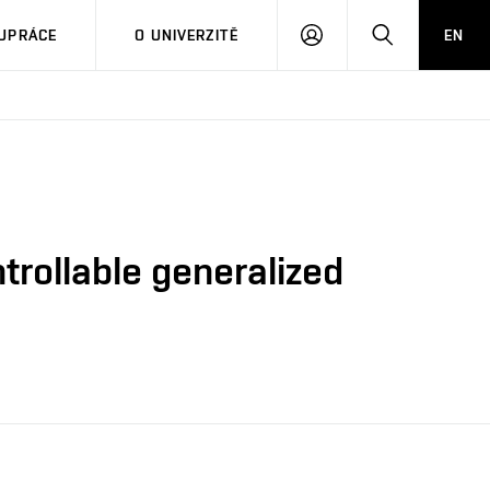
PŘIHLÁSIT
HLEDAT
UPRÁCE
O UNIVERZITĚ
EN
SE
trollable generalized