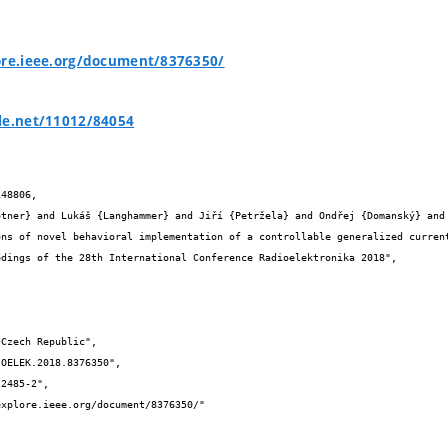
ore.ieee.org/document/8376350/
le.net/11012/84054
48806,
