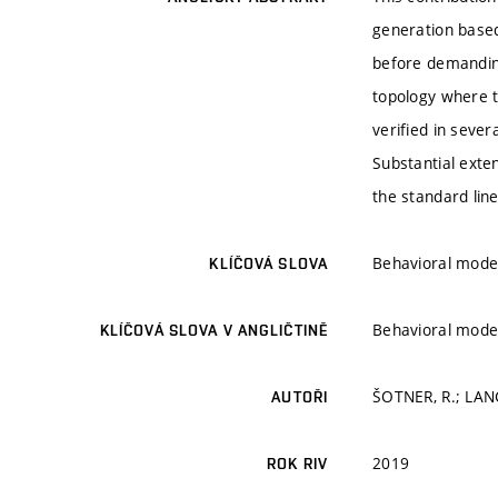
generation based 
before demanding
topology where t
verified in sever
Substantial exte
the standard lin
Behavioral model
KLÍČOVÁ SLOVA
Behavioral model
KLÍČOVÁ SLOVA V ANGLIČTINĚ
ŠOTNER, R.; LAN
AUTOŘI
2019
ROK RIV