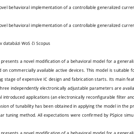
novel behavioral implementation of a controllable generalized curre
novel behavioral implementation of a controllable generalized curre
 v databázi WoS či Scopus
n presents a novel modification of a behavioral model for a genera
on commercially available active devices. This model is suitable fo
 stage of expensive IC design and fabrication starts. Its main feat
hree independently electronically adjustable parameters are availa
al introduced applications (an electronically reconfigurable filter 
nsion of tunability has been obtained in applying the model in the p
ear tuning method. All expectations were confirmed by PSpice simul
n presents a novel modification of a behavioral model for a genera