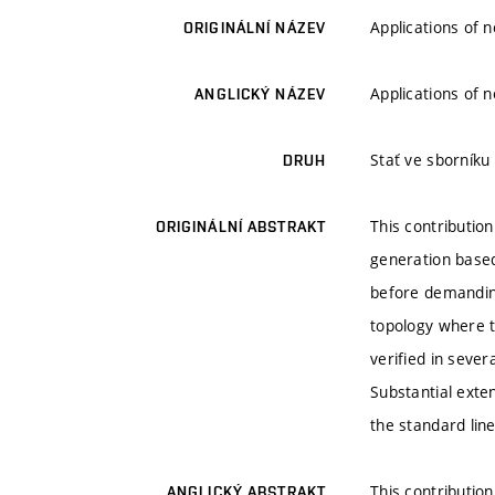
Applications of 
ORIGINÁLNÍ NÁZEV
Applications of 
ANGLICKÝ NÁZEV
Stať ve sborníku
DRUH
This contributio
ORIGINÁLNÍ ABSTRAKT
generation based 
before demanding
topology where t
verified in sever
Substantial exte
the standard lin
This contributio
ANGLICKÝ ABSTRAKT