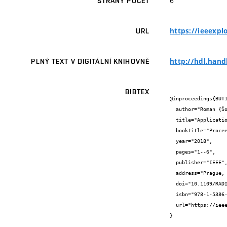
6
STRANY POČET
https://ieeexpl
URL
http://hdl.hand
PLNÝ TEXT V DIGITÁLNÍ KNIHOVNĚ
BIBTEX
@inproceedings{BUT1
  author="Roman {Šotner} and Lukáš {Langhammer} and Jiří {Petržela} and Ondřej {Domanský} and Tomáš {Dostál}",

  title="Applications of novel behavioral implementation of a controllable generalized current conveyor",

  booktitle="Proceedings of the 28th International Conference Radioelektronika 2018",

  year="2018",

  pages="1--6",

  publisher="IEEE",

  address="Prague, Czech Republic",

  doi="10.1109/RADIOELEK.2018.8376350",

  isbn="978-1-5386-2485-2",

  url="https://ieeexplore.ieee.org/document/8376350/"

}