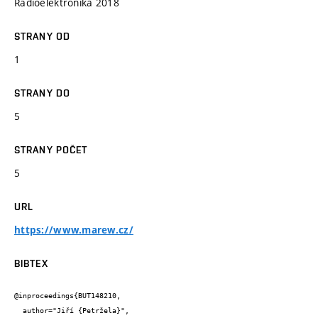
Radioelektronika 2018
STRANY OD
1
STRANY DO
5
STRANY POČET
5
URL
https://www.marew.cz/
BIBTEX
@inproceedings{BUT148210,

  author="Jiří {Petržela}",
