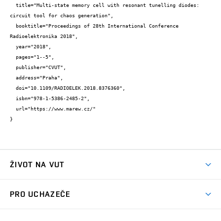
  title="Multi-state memory cell with resonant tunelling diodes: 
circuit tool for chaos generation",

  booktitle="Proceedings of 28th International Conference 
Radioelektronika 2018",

  year="2018",

  pages="1--5",

  publisher="CVUT",

  address="Praha",

  doi="10.1109/RADIOELEK.2018.8376360",

  isbn="978-1-5386-2485-2",

  url="https://www.marew.cz/"

}
ŽIVOT NA VUT
Atmosféra VUT
PRO UCHAZEČE
Prostory školy
Proč na VUT
Koleje