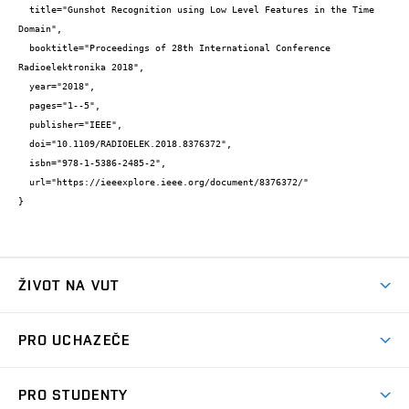
  title="Gunshot Recognition using Low Level Features in the Time 
Domain",

  booktitle="Proceedings of 28th International Conference 
Radioelektronika 2018",

  year="2018",

  pages="1--5",

  publisher="IEEE",

  doi="10.1109/RADIOELEK.2018.8376372",

  isbn="978-1-5386-2485-2",

  url="https://ieeexplore.ieee.org/document/8376372/"

}
ŽIVOT NA VUT
Atmosféra VUT
PRO UCHAZEČE
Prostory školy
Proč na VUT
Koleje
PRO STUDENTY