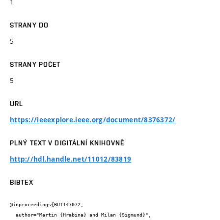
1
STRANY DO
5
STRANY POČET
5
URL
https://ieeexplore.ieee.org/document/8376372/
PLNÝ TEXT V DIGITÁLNÍ KNIHOVNĚ
http://hdl.handle.net/11012/83819
BIBTEX
@inproceedings{BUT147072,

  author="Martin {Hrabina} and Milan {Sigmund}",
