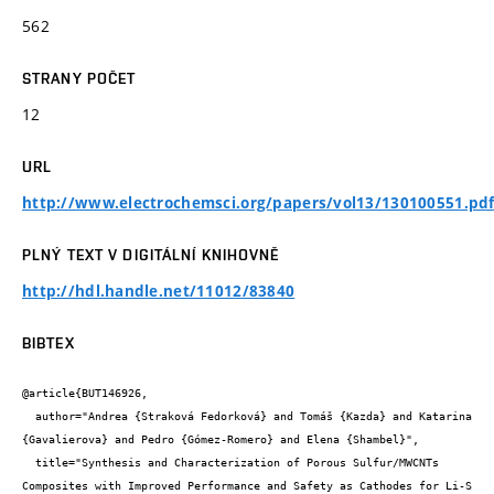
562
STRANY POČET
12
URL
http://www.electrochemsci.org/papers/vol13/130100551.pd
PLNÝ TEXT V DIGITÁLNÍ KNIHOVNĚ
http://hdl.handle.net/11012/83840
BIBTEX
@article{BUT146926,

  author="Andrea {Straková Fedorková} and Tomáš {Kazda} and Katarina 
{Gavalierova} and Pedro {Gómez-Romero} and Elena {Shambel}",

  title="Synthesis and Characterization of Porous Sulfur/MWCNTs 
Composites with Improved Performance and Safety as Cathodes for Li-S 