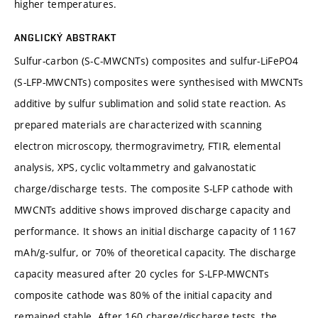
higher temperatures.
ANGLICKÝ ABSTRAKT
Sulfur-carbon (S-C-MWCNTs) composites and sulfur-LiFePO4
(S-LFP-MWCNTs) composites were synthesised with MWCNTs
additive by sulfur sublimation and solid state reaction. As
prepared materials are characterized with scanning
electron microscopy, thermogravimetry, FTIR, elemental
analysis, XPS, cyclic voltammetry and galvanostatic
charge/discharge tests. The composite S-LFP cathode with
MWCNTs additive shows improved discharge capacity and
performance. It shows an initial discharge capacity of 1167
mAh/g-sulfur, or 70% of theoretical capacity. The discharge
capacity measured after 20 cycles for S-LFP-MWCNTs
composite cathode was 80% of the initial capacity and
remained stable. After 160 charge/discharge tests, the