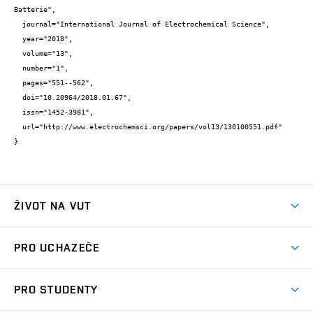
Batterie",

  journal="International Journal of Electrochemical Science",

  year="2018",

  volume="13",

  number="1",

  pages="551--562",

  doi="10.20964/2018.01.67",

  issn="1452-3981",

  url="http://www.electrochemsci.org/papers/vol13/130100551.pdf"

}
ŽIVOT NA VUT
Atmosféra VUT
PRO UCHAZEČE
Prostory školy
Proč na VUT
Koleje
PRO STUDENTY
Studijní programy
Stravování