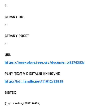
1
STRANY DO
4
STRANY POČET
4
URL
https://ieeexplore.ieee.org/document/8376353/
PLNÝ TEXT V DIGITÁLNÍ KNIHOVNĚ
http://hdl.handle.net/11012/83818
BIBTEX
@inproceedings{BUT146473,
