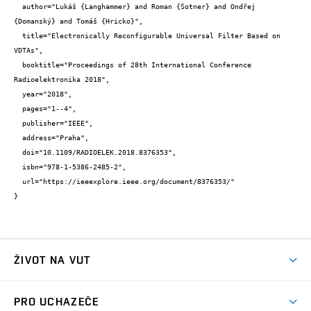
  author="Lukáš {Langhammer} and Roman {Šotner} and Ondřej 
{Domanský} and Tomáš {Hricko}",

  title="Electronically Reconfigurable Universal Filter Based on 
VDTAs",

  booktitle="Proceedings of 28th International Conference 
Radioelektronika 2018",

  year="2018",

  pages="1--4",

  publisher="IEEE",

  address="Praha",

  doi="10.1109/RADIOELEK.2018.8376353",

  isbn="978-1-5386-2485-2",

  url="https://ieeexplore.ieee.org/document/8376353/"

}
ŽIVOT NA VUT
Atmosféra VUT
PRO UCHAZEČE