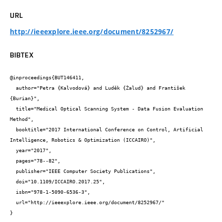
URL
http://ieeexplore.ieee.org/document/8252967/
BIBTEX
@inproceedings{BUT146411,

  author="Petra {Kalvodová} and Luděk {Žalud} and František 
{Burian}",

  title="Medical Optical Scanning System - Data Fusion Evaluation 
Method",

  booktitle="2017 International Conference on Control, Artificial 
Intelligence, Robotics & Optimization (ICCAIRO)",

  year="2017",

  pages="78--82",

  publisher="IEEE Computer Society Publications",

  doi="10.1109/ICCAIRO.2017.25",

  isbn="978-1-5090-6536-3",

  url="http://ieeexplore.ieee.org/document/8252967/"

}