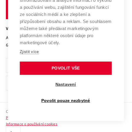
shromažďování a analýze informací o výkonu
Udržitelná univerzita
učení
Služby univerzity
Transfer znalostí
a používání webu, zajištění fungování funkcí
technické
Podnikavá univerzita / ContriBUTe
Mezinárodní dohody
ze sociálních médií a ke zlepšení a
Open Science
v
Bezpečná univerzita
přizpůsobení obsahu a reklam. Se souhlasem
Univerzitní sítě
Brně
Projekty
můžeme také předávat marketingovým
VYSOKÉ UČENÍ TECHNICKÉ V BRNĚ
Vyznamenání
platformám některé osobní údaje pro
Projekty ze strukturálních fondů
Antonínská 548/1
www.vut.cz
marketingové účely.
Organizační struktura
602 00 Brno
vut@vutbr.cz
Specifický výzkum
Zjistit více
Úřední deska
Ochrana osobních údajů
POVOLIT VŠE
(externí
Pracovní příležitosti
Nastavení
odkaz)
Podpora a rozvoj zaměstnanců a studujících
Povolit pouze nezbytné
Rovné příležitosti
Copyright © 2026 VUT
Sociální bezpečí
Prohlášení o přístupnosti
HR Award
Informace o používání cookies