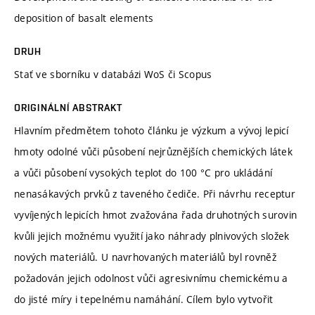
deposition of basalt elements
DRUH
Stať ve sborníku v databázi WoS či Scopus
ORIGINÁLNÍ ABSTRAKT
Hlavním předmětem tohoto článku je výzkum a vývoj lepicí
hmoty odolné vůči působení nejrůznějších chemických látek
a vůči působení vysokých teplot do 100 °C pro ukládání
nenasákavých prvků z taveného čediče. Při návrhu receptur
vyvíjených lepicích hmot zvažována řada druhotných surovin
kvůli jejich možnému využití jako náhrady plnivových složek
nových materiálů. U navrhovaných materiálů byl rovněž
požadován jejich odolnost vůči agresivnímu chemickému a
do jisté míry i tepelnému namáhání. Cílem bylo vytvořit