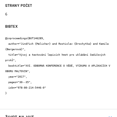
STRANY POČET
6
BIBTEX
@inproceedings{BUT146289,

  author="Jindřich {Melichar} and Rostislav {Drochytka} and Kamila 
{Bergerová}",

  title="Vývoj a testování lepicích hmot pro ukládání čedičových 
prvků",

  booktitle="XVI. ODBORNÁ KONFERENCE O VĚDĚ, VÝZKUMU A APLIKACÍCH V 
OBORU MALTOVIN",

  year="2017",

  pages="30--35",

  isbn="978-80-214-5446-0"

}