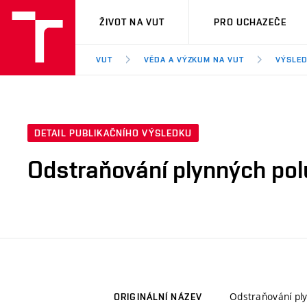
VUT
ŽIVOT NA VUT
PRO UCHAZEČE
VUT
VĚDA A VÝZKUM NA VUT
VÝSLED
DETAIL PUBLIKAČNÍHO VÝSLEDKU
Odstraňování plynných pol
Odstraňování ply
ORIGINÁLNÍ NÁZEV