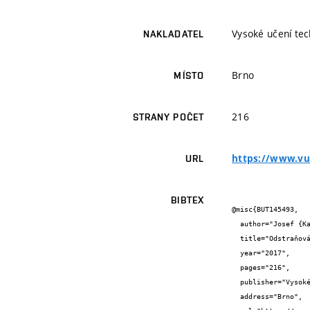
Vysoké učení tec
NAKLADATEL
Brno
MÍSTO
216
STRANY POČET
https://www.vut
URL
BIBTEX
@misc{BUT145493,

  author="Josef {Kalivoda}",

  title="Odstraňování plynných polutantů ze vzdušnin na poloprovozní pračce",

  year="2017",

  pages="216",

  publisher="Vysoké učení technické v Brně",

  address="Brno",
