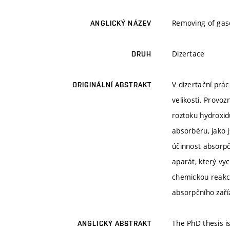
Removing of gase
ANGLICKÝ NÁZEV
Dizertace
DRUH
V dizertační prá
ORIGINÁLNÍ ABSTRAKT
velikosti. Provoz
roztoku hydroxid
absorbéru, jako 
účinnost absorpč
aparát, který vy
chemickou reakcí
absorpčního zaří
The PhD thesis i
ANGLICKÝ ABSTRAKT