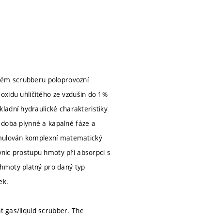
ovém scrubberu poloprovozní
 oxidu uhličitého ze vzdušin do 1%
ladní hydraulické charakteristiky
í doba plynné a kapalné fáze a
ormulován komplexní matematický
ovnic prostupu hmoty při absorpci s
 hmoty platný pro daný typ
ek.
t gas/liquid scrubber. The