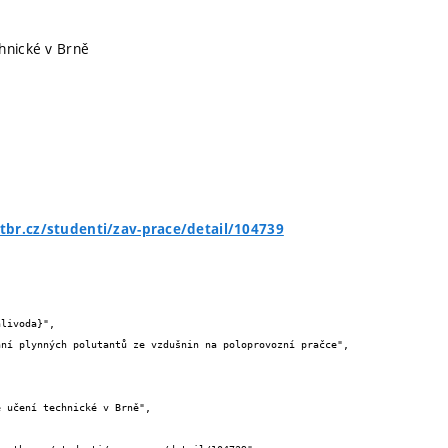
hnické v Brně
br.cz/studenti/zav-prace/detail/104739