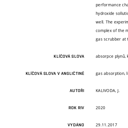
performance char
hydroxide solluti
well. The experi
complex of the m
gas scrubber at 
absorpce plynů, 
KLÍČOVÁ SLOVA
gas absorption, l
KLÍČOVÁ SLOVA V ANGLIČTINĚ
KALIVODA, J.
AUTOŘI
2020
ROK RIV
29.11.2017
VYDÁNO