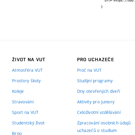
  url="https://www.vutbr.cz/studenti/zav-prace/detail/104739"

}
ŽIVOT NA VUT
PRO UCHAZEČE
Atmosféra VUT
Proč na VUT
Prostory školy
Studijní programy
Koleje
Dny otevřených dveří
Stravování
Aktivity pro juniory
Sport na VUT
Celoživotní vzdělávání
Studentský život
Zpracování osobních údajů
uchazečů o studium
Brno