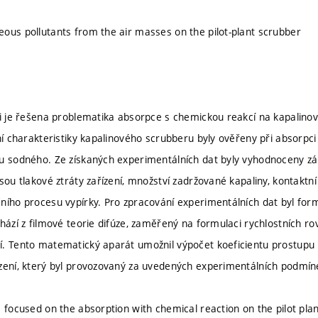
ous pollutants from the air masses on the pilot-plant scrubber
ci je řešena problematika absorpce s chemickou reakcí na kapalin
ní charakteristiky kapalinového scrubberu byly ověřeny při absorpci
u sodného. Ze získaných experimentálních dat byly vyhodnoceny zák
jsou tlakové ztráty zařízení, množství zadržované kapaliny, kontaktn
ního procesu vypírky. Pro zpracování experimentálních dat byl f
chází z filmové teorie difúze, zaměřený na formulaci rychlostních r
. Tento matematický aparát umožnil výpočet koeficientu prostupu
zení, který byl provozovaný za uvedených experimentálních podmín
s focused on the absorption with chemical reaction on the pilot plan