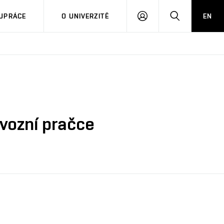
PŘIHLÁSIT
HLEDAT
UPRÁCE
O UNIVERZITĚ
EN
SE
vozní pračce