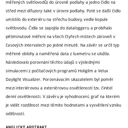
měřených světlovodů) do úrovně podlahy a jedno čidlo na
střed mezi difuzory také v úrovni podlahy. Poté se další čidlo
umístilo do exteriéru na střechu budovy, vedle kopule
světlovodu. Čidla se zapojila do dataloggeru a probíhalo
pětiminutové měření na všech čtyřech místech zároveň v
časových intervalech po jedné minutě. Na závěr se určil typ
měřené oblohy a naměřená data z luxmetru se uložila.
Následovalo porovnání těchto údajů s výslednými
simulacemi z počítačových programů Holigilm a Velux
Daylight Visualizer. Porovnávacím ukazatelem byl poměr
mezi interiérovou a exteriérovou osvětleností tzv. činitel
denní osvětlenosti. V závěru je vyhodnocení, graf na kterém
je vidět rozdílnost mezi těmito hodnotami a vysvětlení vzniku
odlišností.
ANGLICKÝ ABSTRAKT