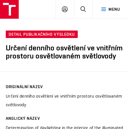
VUT
PŘIHLÁSIT
HLEDAT
MENU
SE
DETAIL PUBLIKAČNÍHO VÝSLEDKU
Určení denního osvětlení ve vnitřním
prostoru osvětlovaném světlovody
ORIGINÁLNÍ NÁZEV
Určení denního osvětlení ve vnitřním prostoru osvětlovaném
světlovody
ANGLICKÝ NÁZEV
Determination of daylighting in the interior of the illuminated