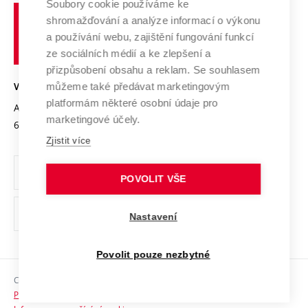
Soubory cookie používáme ke
Spolupráce se školami
Vysoké
Výzkumné infrastruktury
shromažďování a analýze informací o výkonu
Udržitelná univerzita
učení
Služby univerzity
Transfer znalostí
a používání webu, zajištění fungování funkcí
technické
Podnikavá univerzita / ContriBUTe
Mezinárodní dohody
ze sociálních médií a ke zlepšení a
Open Science
v
Bezpečná univerzita
přizpůsobení obsahu a reklam. Se souhlasem
Univerzitní sítě
Brně
Projekty
můžeme také předávat marketingovým
VYSOKÉ UČENÍ TECHNICKÉ V BRNĚ
Vyznamenání
platformám některé osobní údaje pro
Projekty ze strukturálních fondů
Antonínská 548/1
www.vut.cz
marketingové účely.
Organizační struktura
602 00 Brno
vut@vutbr.cz
Specifický výzkum
Zjistit více
Úřední deska
Ochrana osobních údajů
POVOLIT VŠE
(externí
Pracovní příležitosti
Nastavení
odkaz)
Podpora a rozvoj zaměstnanců a studujících
Povolit pouze nezbytné
Rovné příležitosti
Copyright © 2026 VUT
Sociální bezpečí
Prohlášení o přístupnosti
HR Award