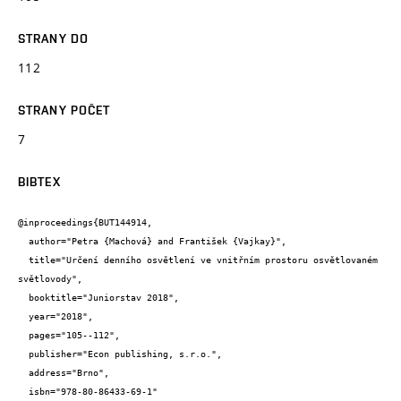
STRANY DO
112
STRANY POČET
7
BIBTEX
@inproceedings{BUT144914,

  author="Petra {Machová} and František {Vajkay}",

  title="Určení denního osvětlení ve vnitřním prostoru osvětlovaném 
světlovody",

  booktitle="Juniorstav 2018",

  year="2018",

  pages="105--112",

  publisher="Econ publishing, s.r.o.",

  address="Brno",

  isbn="978-80-86433-69-1"
