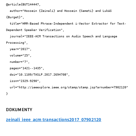
@article{BUT144447,

  author="Hossein {Zeinali} and Hossein {Sameti} and Lukáš 
{Burget}",

  title="HMM-Based Phrase-Independent i-Vector Extractor for Text-
Dependent Speaker Verification",

  journal="IEEE-ACM Transactions on Audio Speech and Language 
Processing",

  year="2017",

  volume="25",

  number="7",

  pages="1421--1435",

  doi="10.1109/TASLP.2017.2694708",

  issn="2329-9290",

  url="http://ieeexplore.ieee.org/stamp/stamp.jsp?arnumber=7902120"

}
DOKUMENTY
zeinali_ieee_acm transactions2017_07902120