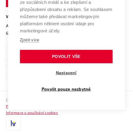
Mezinárodní dohody
ze sociálních médií a ke zlepšení a
Open Science
v
Bezpečná univerzita
přizpůsobení obsahu a reklam. Se souhlasem
Univerzitní sítě
Brně
Projekty
můžeme také předávat marketingovým
VYSOKÉ UČENÍ TECHNICKÉ V BRNĚ
Vyznamenání
platformám některé osobní údaje pro
Projekty ze strukturálních fondů
Antonínská 548/1
www.vut.cz
marketingové účely.
Organizační struktura
602 00 Brno
vut@vutbr.cz
Specifický výzkum
Zjistit více
Úřední deska
Ochrana osobních údajů
POVOLIT VŠE
(externí
Pracovní příležitosti
Nastavení
odkaz)
Podpora a rozvoj zaměstnanců a studujících
Povolit pouze nezbytné
Rovné příležitosti
Copyright © 2026 VUT
Sociální bezpečí
Prohlášení o přístupnosti
HR Award
Informace o používání cookies
Kontakty