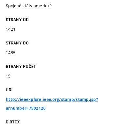
Spojené státy americké
STRANY OD
1421
STRANY DO
1435
STRANY POČET
15
URL
http://ieeexplore.ieee.org/stamp/stamp.jsp?
arnumber=7902120
BIBTEX