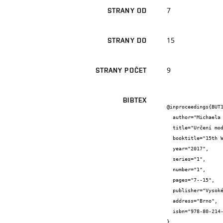
7
STRANY OD
15
STRANY DO
9
STRANY POČET
BIBTEX
@inproceedings{BUT1
  author="Michaela {Hoduláková} and Libor {Topolář} and Dalibor {Kocáb} and Hana {Šimonová} and Barbara {Kucharczyková}",

  title="Určení modulů pružnosti u teplotně zatěžovaných betonových těles",

  booktitle="15th Workshop NDT 2017 Non-Destructive Testing in Engineering Practice",

  year="2017",

  series="1",

  number="1",

  pages="7--15",

  publisher="Vysoké učení technické v Brně",

  address="Brno",

  isbn="978-80-214-5592-4"

}