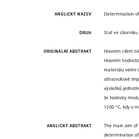
Determination of
ANGLICKÝ NÁZEV
Stať ve sborník
DRUH
Hlavním cílem to
ORIGINÁLNÍ ABSTRAKT
Hlavním hodnotíc
materiálu velmi 
ultrazvukové im
výsledků jednotl
že hodnoty modulů
1200 °C, kdy v m
The main aim of 
ANGLICKÝ ABSTRAKT
determination of