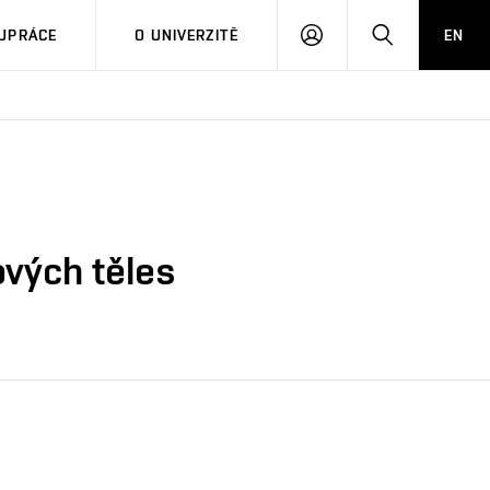
PŘIHLÁSIT
HLEDAT
UPRÁCE
O UNIVERZITĚ
EN
SE
ových těles