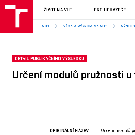
VUT
ŽIVOT NA VUT
PRO UCHAZEČE
VUT
VĚDA A VÝZKUM NA VUT
VÝSLED
DETAIL PUBLIKAČNÍHO VÝSLEDKU
Určení modulů pružnosti u
Určení modulů pr
ORIGINÁLNÍ NÁZEV