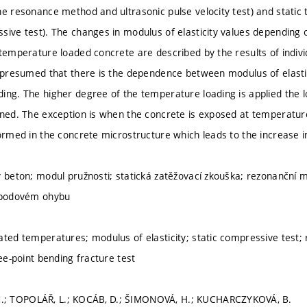
he resonance method and ultrasonic pulse velocity test) and static 
sive test). The changes in modulus of elasticity values depending o
 temperature loaded concrete are described by the results of indivi
e presumed that there is the dependence between modulus of elasti
ing. The higher degree of the temperature loading is applied the l
ined. The exception is when the concrete is exposed at temperature
formed in the concrete microstructure which leads to the increase i
ý beton; modul pružnosti; statická zatěžovací zkouška; rezonanční
říbodovém ohybu
ated temperatures; modulus of elasticity; static compressive test;
ree-point bending fracture test
; TOPOLÁŘ, L.; KOCÁB, D.; ŠIMONOVÁ, H.; KUCHARCZYKOVÁ, B.