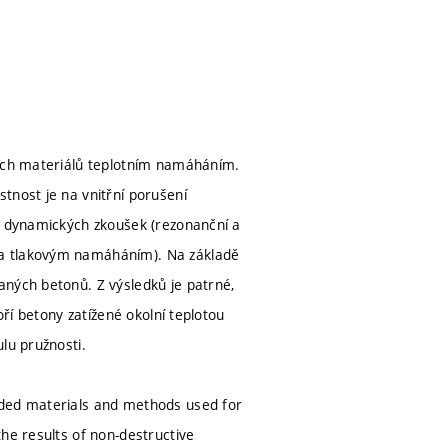
ních materiálů teplotním namáháním.
tnost je na vnitřní porušení
ch dynamických zkoušek (rezonanční a
 a tlakovým namáháním). Na základě
aných betonů. Z výsledků je patrné,
oří betony zatížené okolní teplotou
lu pružnosti.
aded materials and methods used for
he results of non-destructive