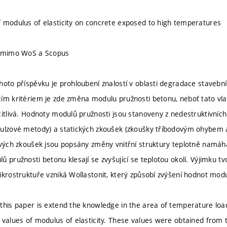
 modulus of elasticity on concrete exposed to high temperatures
u mimo WoS a Scopus
hoto příspěvku je prohloubení znalostí v oblasti degradace staveb
ím kritériem je zde změna modulu pružnosti betonu, neboť tato vlas
citlivá. Hodnoty modulů pružnosti jsou stanoveny z nedestruktivní
pulzové metody) a statických zkoušek (zkoušky tříbodovým ohybem
ivých zkoušek jsou popsány změny vnitřní struktury teplotně namáh
 pružnosti betonu klesají se zvyšující se teplotou okolí. Výjimku tv
ikrostruktuře vzniká Wollastonit, který způsobí zvýšení hodnot modu
this paper is extend the knowledge in the area of temperature lo
 values of modulus of elasticity. These values were obtained from t