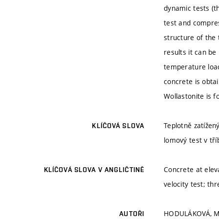
dynamic tests (t
test and compres
structure of the
results it can b
temperature load
concrete is obta
Wollastonite is 
Teplotně zatížen
KLÍČOVÁ SLOVA
lomový test v t
Concrete at elev
KLÍČOVÁ SLOVA V ANGLIČTINĚ
velocity test; th
HODULÁKOVÁ, M.
AUTOŘI