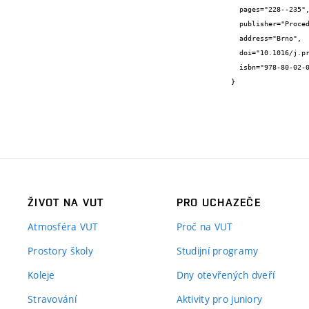
  pages="228--235",

  publisher="Procedia Engineering  (2017)",

  address="Brno",

  doi="10.1016/j.proeng.2017.04.548",

  isbn="978-80-02-02701-0"

}
ŽIVOT NA VUT
PRO UCHAZEČE
Atmosféra VUT
Proč na VUT
Prostory školy
Studijní programy
Koleje
Dny otevřených dveří
Stravování
Aktivity pro juniory