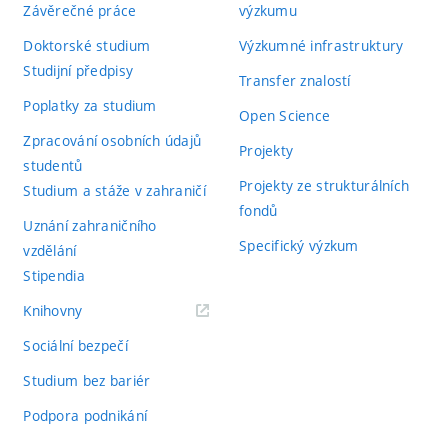
Závěrečné práce
výzkumu
Doktorské studium
Výzkumné infrastruktury
Studijní předpisy
Transfer znalostí
Poplatky za studium
Open Science
Zpracování osobních údajů
Projekty
studentů
Projekty ze strukturálních
Studium a stáže v zahraničí
fondů
Uznání zahraničního
Specifický výzkum
vzdělání
Stipendia
(externí
Knihovny
odkaz)
Sociální bezpečí
Studium bez bariér
Podpora podnikání