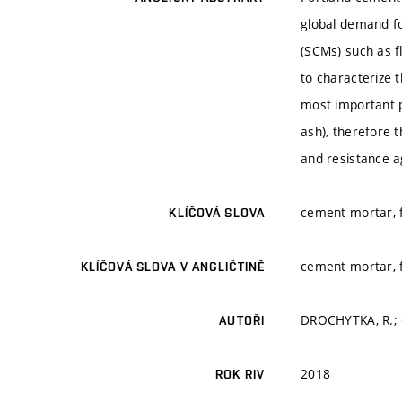
global demand fo
(SCMs) such as fl
to characterize 
most important p
ash), therefore 
and resistance a
cement mortar, f
KLÍČOVÁ SLOVA
cement mortar, f
KLÍČOVÁ SLOVA V ANGLIČTINĚ
DROCHYTKA, R.; 
AUTOŘI
2018
ROK RIV