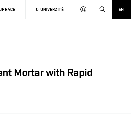
PŘIHLÁSIT
HLEDAT
UPRÁCE
O UNIVERZITĚ
EN
SE
nt Mortar with Rapid