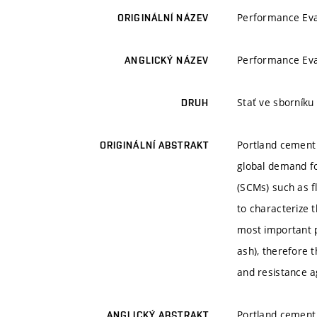
Performance Eva
ORIGINÁLNÍ NÁZEV
Performance Eva
ANGLICKÝ NÁZEV
Stať ve sborníku
DRUH
Portland cement 
ORIGINÁLNÍ ABSTRAKT
global demand fo
(SCMs) such as fl
to characterize 
most important p
ash), therefore 
and resistance a
Portland cement 
ANGLICKÝ ABSTRAKT