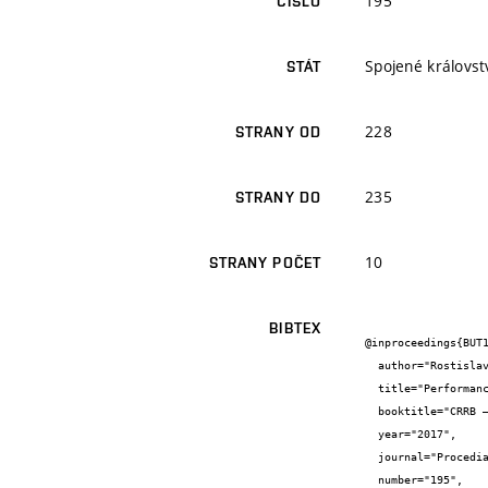
195
ČÍSLO
Spojené královstv
STÁT
228
STRANY OD
235
STRANY DO
10
STRANY POČET
BIBTEX
@inproceedings{BUT1
  author="Rostislav {Drochytka} and Vít {Černý} and Michaela {Dvořáková}",

  title="Performance Evaluation and Research of Versatile Cement Mortar with Rapid Strength Increase",

  booktitle="CRRB – 18th INTERNATIONAL CONFERENCE ON REHABILITATION AND RECONSTRUCTION OF BUILDINGS",

  year="2017",

  journal="Procedia Engineering",

  number="195",
