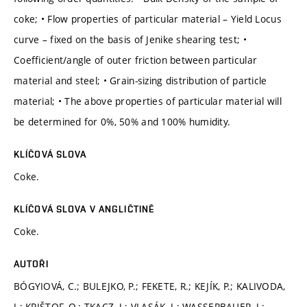
coke; • Flow properties of particular material – Yield Locus
curve – fixed on the basis of Jenike shearing test; •
Coefficient/angle of outer friction between particular
material and steel; • Grain-sizing distribution of particle
material; • The above properties of particular material will
be determined for 0%, 50% and 100% humidity.
KLÍČOVÁ SLOVA
Coke.
KLÍČOVÁ SLOVA V ANGLIČTINĚ
Coke.
AUTOŘI
BÓGYIOVÁ, C.; BULEJKO, P.; FEKETE, R.; KEJÍK, P.; KALIVODA,
J.; KRIŠTOF, O.; TKACZ, J.; VLASÁK, J.; WASSERBAUER, J.;