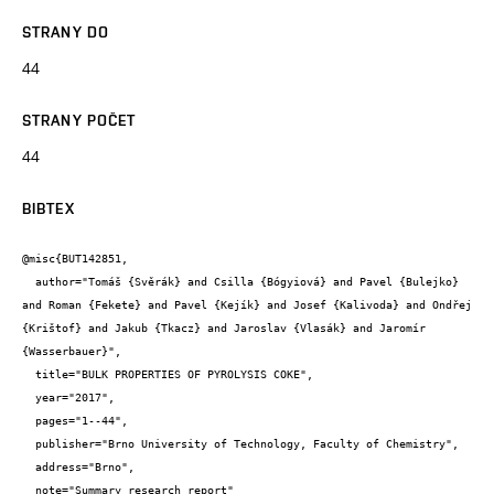
STRANY DO
44
STRANY POČET
44
BIBTEX
@misc{BUT142851,

  author="Tomáš {Svěrák} and Csilla {Bógyiová} and Pavel {Bulejko} 
and Roman {Fekete} and Pavel {Kejík} and Josef {Kalivoda} and Ondřej 
{Krištof} and Jakub {Tkacz} and Jaroslav {Vlasák} and Jaromír 
{Wasserbauer}",

  title="BULK PROPERTIES OF PYROLYSIS COKE",

  year="2017",

  pages="1--44",

  publisher="Brno University of Technology, Faculty of Chemistry",

  address="Brno",

  note="Summary research report"
