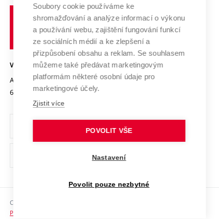
Profil univerzity
Soubory cookie používáme ke
Spolupráce se školami
Vysoké
Výzkumné infrastruktury
shromažďování a analýze informací o výkonu
Udržitelná univerzita
učení
Služby univerzity
Transfer znalostí
a používání webu, zajištění fungování funkcí
technické
Podnikavá univerzita / ContriBUTe
Mezinárodní dohody
ze sociálních médií a ke zlepšení a
Open Science
v
Bezpečná univerzita
přizpůsobení obsahu a reklam. Se souhlasem
Univerzitní sítě
Brně
Projekty
můžeme také předávat marketingovým
VYSOKÉ UČENÍ TECHNICKÉ V BRNĚ
Vyznamenání
platformám některé osobní údaje pro
Projekty ze strukturálních fondů
Antonínská 548/1
www.vut.cz
marketingové účely.
Organizační struktura
602 00 Brno
vut@vutbr.cz
Specifický výzkum
Zjistit více
Úřední deska
Ochrana osobních údajů
POVOLIT VŠE
(externí
Pracovní příležitosti
Nastavení
odkaz)
Podpora a rozvoj zaměstnanců a studujících
Povolit pouze nezbytné
Rovné příležitosti
Copyright © 2026 VUT
Sociální bezpečí
Prohlášení o přístupnosti