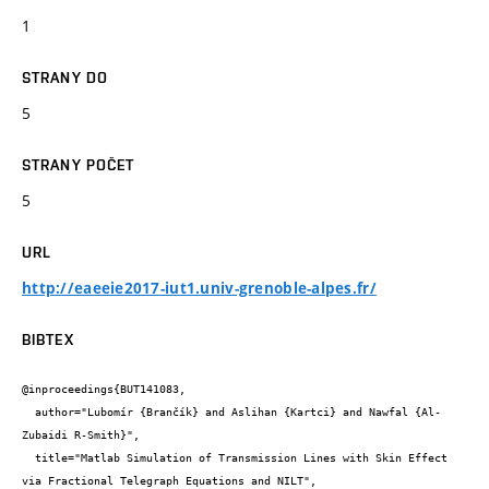
1
STRANY DO
5
STRANY POČET
5
URL
http://eaeeie2017-iut1.univ-grenoble-alpes.fr/
BIBTEX
@inproceedings{BUT141083,

  author="Lubomír {Brančík} and Aslihan {Kartci} and Nawfal {Al-
Zubaidi R-Smith}",

  title="Matlab Simulation of Transmission Lines with Skin Effect 
via Fractional Telegraph Equations and NILT",
