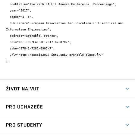
  booktitle="The 27th EAEEIE Annual Conference, Proceedings",

  year="2017",

  pages="1--5",

  publisher="European Association for Education in Electrical and 
Information Engineering",

  address="Grenoble, France",

  doi="10.1109/EAEEIE.2017.8768702",

  isbn="978-1-7281-0907-7",

  url="http://eaeeie2017-iut1.univ-grenoble-alpes.fr/"

}
ŽIVOT NA VUT
Atmosféra VUT
PRO UCHAZEČE
Prostory školy
Proč na VUT
Koleje
PRO STUDENTY
Studijní programy
Stravování