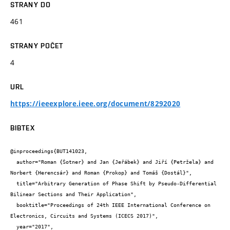
STRANY DO
461
STRANY POČET
4
URL
https://ieeexplore.ieee.org/document/8292020
BIBTEX
@inproceedings{BUT141023,

  author="Roman {Šotner} and Jan {Jeřábek} and Jiří {Petržela} and 
Norbert {Herencsár} and Roman {Prokop} and Tomáš {Dostál}",

  title="Arbitrary Generation of Phase Shift by Pseudo-Differential 
Bilinear Sections and Their Application",

  booktitle="Proceedings of 24th IEEE International Conference on 
Electronics, Circuits and Systems (ICECS 2017)",

  year="2017",
