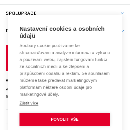
(externí
Studijní programy
Poplatky za studium
Uznání zahraničního vzdělání
Knihovny
Aktivity pro juniory
Studentský život
odkaz)
Věda a výzkum na VUT
Harmonogram akademického roku
Zpracování osobních údajů studentů
Sociální bezpečí
SPOLUPRÁCE
Celoživotní vzdělávání
Brno
Podpora excelence
Závěrečné práce
Studium bez bariér
Zpracování osobních údajů uchazečů o studium
Firemní spolupráce
Nastavení cookies a osobních
Mezinárodní vědecká rada
O UNIVERZITĚ
Doktorské studium
Podpora podnikání
E-přihláška
údajů
Zahraniční spolupráce
Systém zajišťování kvality výzkumu
Profil univerzity
Soubory cookie používáme ke
Spolupráce se školami
Vysoké
Výzkumné infrastruktury
shromažďování a analýze informací o výkonu
Udržitelná univerzita
učení
Služby univerzity
Transfer znalostí
a používání webu, zajištění fungování funkcí
technické
Podnikavá univerzita / ContriBUTe
Mezinárodní dohody
ze sociálních médií a ke zlepšení a
Open Science
v
Bezpečná univerzita
přizpůsobení obsahu a reklam. Se souhlasem
Univerzitní sítě
Brně
Projekty
můžeme také předávat marketingovým
VYSOKÉ UČENÍ TECHNICKÉ V BRNĚ
Vyznamenání
platformám některé osobní údaje pro
Projekty ze strukturálních fondů
Antonínská 548/1
www.vut.cz
marketingové účely.
Organizační struktura
602 00 Brno
vut@vutbr.cz
Specifický výzkum
Zjistit více
Úřední deska
Ochrana osobních údajů
POVOLIT VŠE