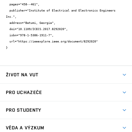
  pages="458--461",

  publisher="Institute of Electrical and Electronics Engineers 
Inc.",

  address="Batumi, Georgia",

  doi="10.1109/ICECS.2017.8292020",

  isbn="978-1-5386-1911-7",

  url="https://ieeexplore.ieee.org/document/8292020"

}
ŽIVOT NA VUT
Atmosféra VUT
PRO UCHAZEČE
Prostory školy
Proč na VUT
Koleje
PRO STUDENTY
Studijní programy
Stravování
Předměty
Studijní předpisy
Studium a stáže v zahraničí
Stipendia
Dny otevřených dveří
VĚDA A VÝZKUM
Sport na VUT