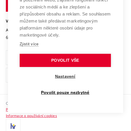
technické
Podnikavá univerzita / ContriBUTe
Mezinárodní dohody
ze sociálních médií a ke zlepšení a
Open Science
v
Bezpečná univerzita
přizpůsobení obsahu a reklam. Se souhlasem
Univerzitní sítě
Brně
Projekty
můžeme také předávat marketingovým
VYSOKÉ UČENÍ TECHNICKÉ V BRNĚ
Vyznamenání
platformám některé osobní údaje pro
Projekty ze strukturálních fondů
Antonínská 548/1
www.vut.cz
marketingové účely.
Organizační struktura
602 00 Brno
vut@vutbr.cz
Specifický výzkum
Zjistit více
Úřední deska
Ochrana osobních údajů
POVOLIT VŠE
(externí
Pracovní příležitosti
Nastavení
odkaz)
Podpora a rozvoj zaměstnanců a studujících
Povolit pouze nezbytné
Rovné příležitosti
Copyright © 2026 VUT
Sociální bezpečí
Prohlášení o přístupnosti
HR Award
Informace o používání cookies
Kontakty