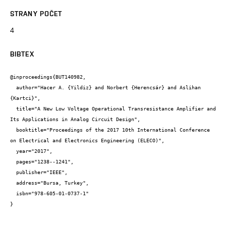
STRANY POČET
4
BIBTEX
@inproceedings{BUT140982,

  author="Hacer A. {Yildiz} and Norbert {Herencsár} and Aslihan 
{Kartci}",

  title="A New Low Voltage Operational Transresistance Amplifier and 
Its Applications in Analog Circuit Design",

  booktitle="Proceedings of the 2017 10th International Conference 
on Electrical and Electronics Engineering (ELECO)",

  year="2017",

  pages="1238--1241",

  publisher="IEEE",

  address="Bursa, Turkey",

  isbn="978-605-01-0737-1"

}