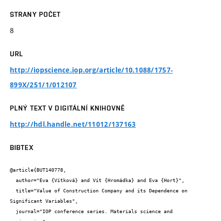
STRANY POČET
8
URL
http://iopscience.iop.org/article/10.1088/1757-
899X/251/1/012107
PLNÝ TEXT V DIGITÁLNÍ KNIHOVNĚ
http://hdl.handle.net/11012/137163
BIBTEX
@article{BUT140778,

  author="Eva {Vítková} and Vít {Hromádka} and Eva {Hort}",

  title="Value of Construction Company and its Dependence on 
Significant Variables",

  journal="IOP conference series. Materials science and 