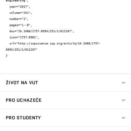
engineering",

  year="2017",

  volume="251",

  number="1",

  pages="1--8",

  doi="10.1088/1757-899X/251/1/012107",

  issn="1757-8981",

  url="http://iopscience.iop.org/article/10.1088/1757-
899X/251/1/012107"

}
ŽIVOT NA VUT
Atmosféra VUT
PRO UCHAZEČE
Prostory školy
Proč na VUT
Koleje
PRO STUDENTY
Studijní programy
Stravování
Předměty
Studijní předpisy
Studium a stáže v zahraničí
Stipendia