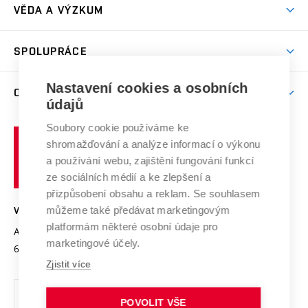
Dny otevřených dveří
VĚDA A VÝZKUM
Sport na VUT
(externí
Studijní programy
Poplatky za studium
Uznání zahraničního vzdělání
Knihovny
Aktivity pro juniory
Studentský život
odkaz)
Věda a výzkum na VUT
Harmonogram akademického roku
Zpracování osobních údajů studentů
Sociální bezpečí
SPOLUPRÁCE
Celoživotní vzdělávání
Brno
Podpora excelence
Závěrečné práce
Studium bez bariér
Zpracování osobních údajů uchazečů o studium
Firemní spolupráce
Nastavení cookies a osobních
Mezinárodní vědecká rada
O UNIVERZITĚ
Doktorské studium
Podpora podnikání
E-přihláška
údajů
Zahraniční spolupráce
Systém zajišťování kvality výzkumu
Profil univerzity
Soubory cookie používáme ke
Spolupráce se školami
Vysoké
Výzkumné infrastruktury
shromažďování a analýze informací o výkonu
Udržitelná univerzita
učení
Služby univerzity
Transfer znalostí
a používání webu, zajištění fungování funkcí
technické
Podnikavá univerzita / ContriBUTe
Mezinárodní dohody
ze sociálních médií a ke zlepšení a
Open Science
v
Bezpečná univerzita
přizpůsobení obsahu a reklam. Se souhlasem
Univerzitní sítě
Brně
Projekty
můžeme také předávat marketingovým
VYSOKÉ UČENÍ TECHNICKÉ V BRNĚ
Vyznamenání
platformám některé osobní údaje pro
Projekty ze strukturálních fondů
Antonínská 548/1
www.vut.cz
marketingové účely.
Organizační struktura
602 00 Brno
vut@vutbr.cz
Specifický výzkum
Zjistit více
Úřední deska
Ochrana osobních údajů
POVOLIT VŠE