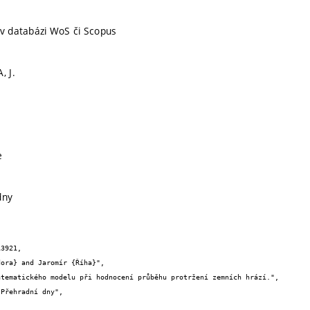
 v databázi WoS či Scopus
, J.
e
dny
3921,
