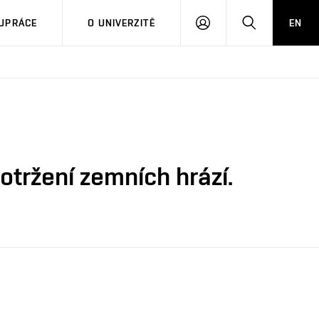
PŘIHLÁSIT
HLEDAT
UPRÁCE
O UNIVERZITĚ
EN
SE
tržení zemních hrází.