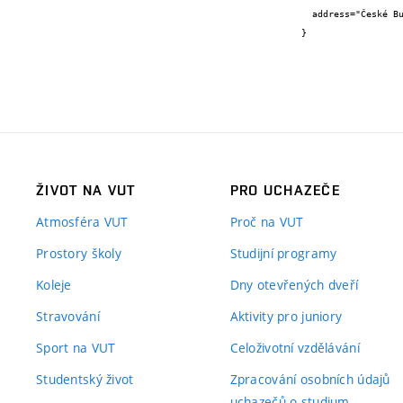
  address="České Budějovice"

}
ŽIVOT NA VUT
PRO UCHAZEČE
Atmosféra VUT
Proč na VUT
Prostory školy
Studijní programy
Koleje
Dny otevřených dveří
Stravování
Aktivity pro juniory
Sport na VUT
Celoživotní vzdělávání
Studentský život
Zpracování osobních údajů
uchazečů o studium