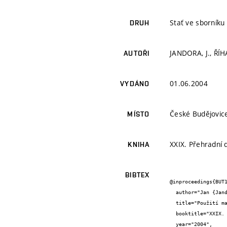
Stať ve sborníku
DRUH
JANDORA, J., ŘÍHA
AUTOŘI
01.06.2004
VYDÁNO
České Budějovic
MÍSTO
XXIX. Přehradní 
KNIHA
BIBTEX
@inproceedings{BUT1
  author="Jan {Jandora} and Jaromír {Říha}",

  title="Použití matematického modelu při hodnocení průběhu protržení zemních hrází.",

  booktitle="XXIX. Přehradní dny",

  year="2004",
