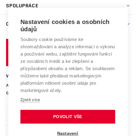
Věda a výzkum na VUT
Harmonogram akademického roku
Zpracování osobních údajů studentů
Sociální bezpečí
SPOLUPRÁCE
Celoživotní vzdělávání
Brno
Podpora excelence
Závěrečné práce
Studium bez bariér
Zpracování osobních údajů uchazečů o studium
Firemní spolupráce
Nastavení cookies a osobních
Mezinárodní vědecká rada
O UNIVERZITĚ
Doktorské studium
Podpora podnikání
E-přihláška
údajů
Zahraniční spolupráce
Systém zajišťování kvality výzkumu
Profil univerzity
Soubory cookie používáme ke
Spolupráce se školami
Vysoké
Výzkumné infrastruktury
shromažďování a analýze informací o výkonu
Udržitelná univerzita
učení
Služby univerzity
Transfer znalostí
a používání webu, zajištění fungování funkcí
technické
Podnikavá univerzita / ContriBUTe
Mezinárodní dohody
ze sociálních médií a ke zlepšení a
Open Science
v
Bezpečná univerzita
přizpůsobení obsahu a reklam. Se souhlasem
Univerzitní sítě
Brně
Projekty
můžeme také předávat marketingovým
VYSOKÉ UČENÍ TECHNICKÉ V BRNĚ
Vyznamenání
platformám některé osobní údaje pro
Projekty ze strukturálních fondů
Antonínská 548/1
www.vut.cz
marketingové účely.
Organizační struktura
602 00 Brno
vut@vutbr.cz
Specifický výzkum
Zjistit více
Úřední deska
Ochrana osobních údajů
POVOLIT VŠE
(externí
Pracovní příležitosti
Nastavení