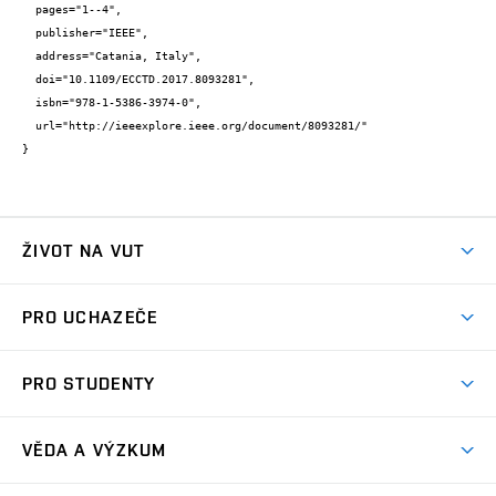
  pages="1--4",

  publisher="IEEE",

  address="Catania, Italy",

  doi="10.1109/ECCTD.2017.8093281",

  isbn="978-1-5386-3974-0",

  url="http://ieeexplore.ieee.org/document/8093281/"

}
ŽIVOT NA VUT
Atmosféra VUT
PRO UCHAZEČE
Prostory školy
Proč na VUT
Koleje
PRO STUDENTY
Studijní programy
Stravování
Předměty
Studijní předpisy
Studium a stáže v zahraničí
Stipendia
Dny otevřených dveří
VĚDA A VÝZKUM
Sport na VUT
(externí
Studijní programy
Poplatky za studium
Uznání zahraničního vzdělání
Knihovny
Aktivity pro juniory
Studentský život
odkaz)