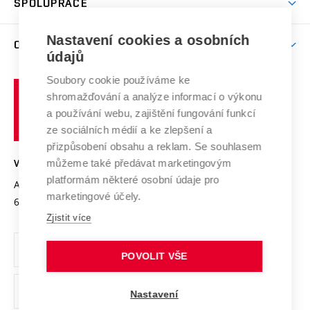
SPOLUPRÁCE
Celoživotní vzdělávání
Brno
Podpora excelence
Závěrečné práce
Studium bez bariér
Zpracování osobních údajů uchazečů o studium
Firemní spolupráce
Nastavení cookies a osobních
Mezinárodní vědecká rada
O UNIVERZITĚ
Doktorské studium
Podpora podnikání
E-přihláška
údajů
Zahraniční spolupráce
Systém zajišťování kvality výzkumu
Profil univerzity
Soubory cookie používáme ke
Spolupráce se školami
Vysoké
Výzkumné infrastruktury
shromažďování a analýze informací o výkonu
Udržitelná univerzita
učení
Služby univerzity
Transfer znalostí
a používání webu, zajištění fungování funkcí
technické
Podnikavá univerzita / ContriBUTe
Mezinárodní dohody
ze sociálních médií a ke zlepšení a
Open Science
v
Bezpečná univerzita
přizpůsobení obsahu a reklam. Se souhlasem
Univerzitní sítě
Brně
Projekty
můžeme také předávat marketingovým
VYSOKÉ UČENÍ TECHNICKÉ V BRNĚ
Vyznamenání
platformám některé osobní údaje pro
Projekty ze strukturálních fondů
Antonínská 548/1
www.vut.cz
marketingové účely.
Organizační struktura
602 00 Brno
vut@vutbr.cz
Specifický výzkum
Zjistit více
Úřední deska
Ochrana osobních údajů
POVOLIT VŠE
(externí
Pracovní příležitosti
Nastavení
odkaz)