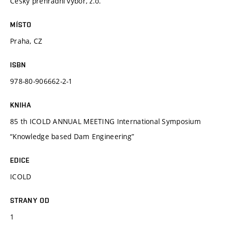
Český přehradní výbor, z.o.
MÍSTO
Praha, CZ
ISBN
978-80-906662-2-1
KNIHA
85 th ICOLD ANNUAL MEETING International Symposium
“Knowledge based Dam Engineering”
EDICE
ICOLD
STRANY OD
1