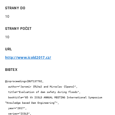
STRANY DO
10
STRANY POČET
10
URL
http://www.icold2017.cz/
BIBTEX
@inproceedings{BUT137702,

  author="Jaromír {Říha} and Miroslav {Špano}",

  title="Evaluation of dam safety during floods",

  booktitle="85 th ICOLD ANNUAL MEETING International Symposium  
“Knowledge based Dam Engineering”",

  year="2017",

  series="ICOLD",
