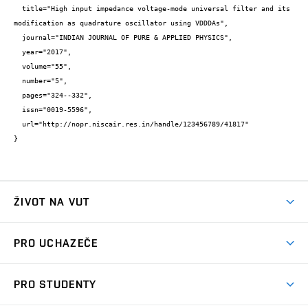
  title="High input impedance voltage-mode universal filter and its 
modification as quadrature oscillator using VDDDAs",

  journal="INDIAN JOURNAL OF PURE & APPLIED PHYSICS",

  year="2017",

  volume="55",

  number="5",

  pages="324--332",

  issn="0019-5596",

  url="http://nopr.niscair.res.in/handle/123456789/41817"

}
ŽIVOT NA VUT
Atmosféra VUT
PRO UCHAZEČE
Prostory školy
Proč na VUT
Koleje
PRO STUDENTY
Studijní programy
Stravování