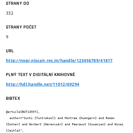
STRANY DO
332
STRANY POČET
9
URL
http://nopr.niscair.res.in/handle/123456789/41817
PLNÝ TEXT V DIGITÁLNÍ KNIHOVNĚ
http://hdl.handle.net/11012/69294
BIBTEX
@article{BUT135971,

  author="Sunti {Tuntrakool} and Montree {Kumngern} and Roman 
{Šotner} and Norbert {Herencsár} and Peerawut {Suwanjan} and Winai 
{Jaikla}",
