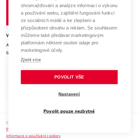
Vysoké
Výzkumné infrastruktury
shromažďování a analýze informací o výkonu
Udržitelná univerzita
učení
Služby univerzity
Transfer znalostí
a používání webu, zajištění fungování funkcí
technické
Podnikavá univerzita / ContriBUTe
Mezinárodní dohody
ze sociálních médií a ke zlepšení a
Open Science
v
Bezpečná univerzita
přizpůsobení obsahu a reklam. Se souhlasem
Univerzitní sítě
Brně
Projekty
můžeme také předávat marketingovým
VYSOKÉ UČENÍ TECHNICKÉ V BRNĚ
Vyznamenání
platformám některé osobní údaje pro
Projekty ze strukturálních fondů
Antonínská 548/1
www.vut.cz
marketingové účely.
Organizační struktura
602 00 Brno
vut@vutbr.cz
Specifický výzkum
Zjistit více
Úřední deska
Ochrana osobních údajů
POVOLIT VŠE
(externí
Pracovní příležitosti
Nastavení
odkaz)
Podpora a rozvoj zaměstnanců a studujících
Povolit pouze nezbytné
Rovné příležitosti
Copyright © 2026 VUT
Sociální bezpečí
Prohlášení o přístupnosti
HR Award
Informace o používání cookies