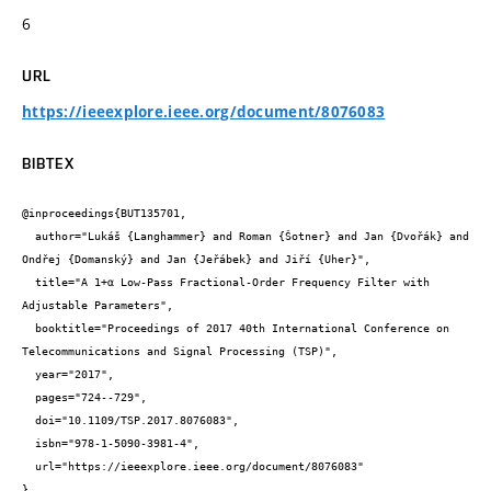
6
URL
https://ieeexplore.ieee.org/document/8076083
BIBTEX
@inproceedings{BUT135701,

  author="Lukáš {Langhammer} and Roman {Šotner} and Jan {Dvořák} and 
Ondřej {Domanský} and Jan {Jeřábek} and Jiří {Uher}",

  title="A 1+α Low-Pass Fractional-Order Frequency Filter with 
Adjustable Parameters",

  booktitle="Proceedings of 2017 40th International Conference on 
Telecommunications and Signal Processing (TSP)",

  year="2017",

  pages="724--729",

  doi="10.1109/TSP.2017.8076083",

  isbn="978-1-5090-3981-4",

  url="https://ieeexplore.ieee.org/document/8076083"

}