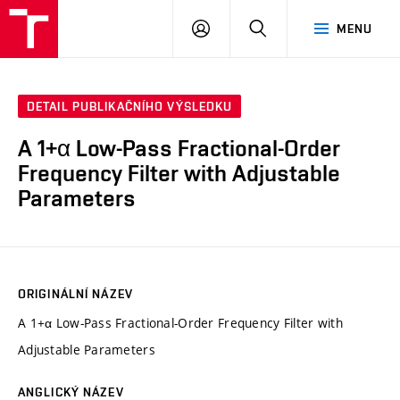
VUT
PŘIHLÁSIT
HLEDAT
MENU
SE
DETAIL PUBLIKAČNÍHO VÝSLEDKU
A 1+α Low-Pass Fractional-Order
Frequency Filter with Adjustable
Parameters
ORIGINÁLNÍ NÁZEV
A 1+α Low-Pass Fractional-Order Frequency Filter with
Adjustable Parameters
ANGLICKÝ NÁZEV