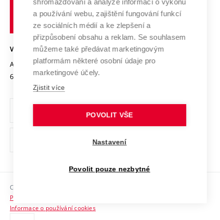
shromažďování a analýze informací o výkonu
Udržitelná univerzita
učení
Služby univerzity
Transfer znalostí
a používání webu, zajištění fungování funkcí
technické
Podnikavá univerzita / ContriBUTe
Mezinárodní dohody
ze sociálních médií a ke zlepšení a
Open Science
v
Bezpečná univerzita
přizpůsobení obsahu a reklam. Se souhlasem
Univerzitní sítě
Brně
Projekty
můžeme také předávat marketingovým
VYSOKÉ UČENÍ TECHNICKÉ V BRNĚ
Vyznamenání
platformám některé osobní údaje pro
Projekty ze strukturálních fondů
Antonínská 548/1
www.vut.cz
marketingové účely.
Organizační struktura
602 00 Brno
vut@vutbr.cz
Specifický výzkum
Zjistit více
Úřední deska
Ochrana osobních údajů
POVOLIT VŠE
(externí
Pracovní příležitosti
Nastavení
odkaz)
Podpora a rozvoj zaměstnanců a studujících
Povolit pouze nezbytné
Rovné příležitosti
Copyright © 2026 VUT
Sociální bezpečí
Prohlášení o přístupnosti
HR Award
Informace o používání cookies