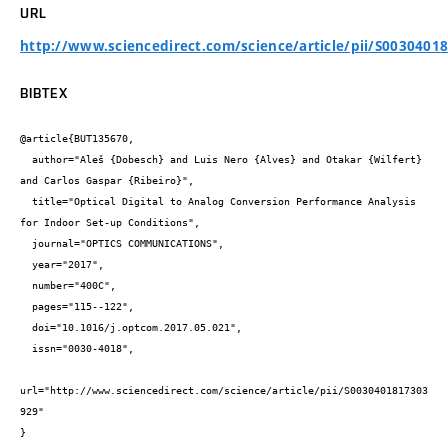
URL
http://www.sciencedirect.com/science/article/pii/S0030401
BIBTEX
@article{BUT135670,

  author="Aleš {Dobesch} and Luis Nero {Alves} and Otakar {Wilfert} 
and Carlos Gaspar {Ribeiro}",

  title="Optical Digital to Analog Conversion Performance Analysis 
for Indoor Set-up Conditions",

  journal="OPTICS COMMUNICATIONS",

  year="2017",

  number="400C",

  pages="115--122",

  doi="10.1016/j.optcom.2017.05.021",

  issn="0030-4018",

url="http://www.sciencedirect.com/science/article/pii/S0030401817303
929"

}