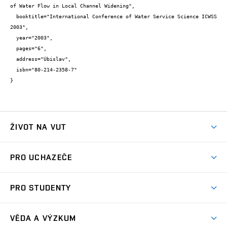
of Water Flow in Local Channel Widening",

  booktitle="International Conference of Water Service Science ICWSS 
2003",

  year="2003",

  pages="6",

  address="Úbislav",

  isbn="80-214-2358-7"

}
ŽIVOT NA VUT
Atmosféra VUT
PRO UCHAZEČE
Prostory školy
Proč na VUT
Koleje
PRO STUDENTY
Studijní programy
Stravování
Předměty
Studijní předpisy
Studium a stáže v zahraničí
Stipendia
Dny otevřených dveří
VĚDA A VÝZKUM
Sport na VUT
(externí
Studijní programy
Poplatky za studium
Uznání zahraničního vzdělání
Knihovny