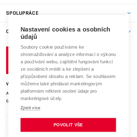
Aktivity pro juniory
Studentský život
odkaz)
Věda a výzkum na VUT
Harmonogram akademického roku
Zpracování osobních údajů studentů
Sociální bezpečí
SPOLUPRÁCE
Celoživotní vzdělávání
Brno
Podpora excelence
Závěrečné práce
Studium bez bariér
Zpracování osobních údajů uchazečů o studium
Firemní spolupráce
Nastavení cookies a osobních
Mezinárodní vědecká rada
O UNIVERZITĚ
Doktorské studium
Podpora podnikání
E-přihláška
údajů
Zahraniční spolupráce
Systém zajišťování kvality výzkumu
Profil univerzity
Soubory cookie používáme ke
Spolupráce se školami
Vysoké
Výzkumné infrastruktury
shromažďování a analýze informací o výkonu
Udržitelná univerzita
učení
Služby univerzity
Transfer znalostí
a používání webu, zajištění fungování funkcí
technické
Podnikavá univerzita / ContriBUTe
Mezinárodní dohody
ze sociálních médií a ke zlepšení a
Open Science
v
Bezpečná univerzita
přizpůsobení obsahu a reklam. Se souhlasem
Univerzitní sítě
Brně
Projekty
můžeme také předávat marketingovým
VYSOKÉ UČENÍ TECHNICKÉ V BRNĚ
Vyznamenání
platformám některé osobní údaje pro
Projekty ze strukturálních fondů
Antonínská 548/1
www.vut.cz
marketingové účely.
Organizační struktura
602 00 Brno
vut@vutbr.cz
Specifický výzkum
Zjistit více
Úřední deska
Ochrana osobních údajů
POVOLIT VŠE