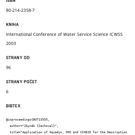
ISBN
80-214-2358-7
KNIHA
International Conference of Water Service Science ICWSS
2003
STRANY OD
96
STRANY POČET
6
BIBTEX
@inproceedings{BUT13555,

  author="Zbyněk {Zachoval}",

  title="Application of Aquadyn, SMS and CCHE2D for the Description 