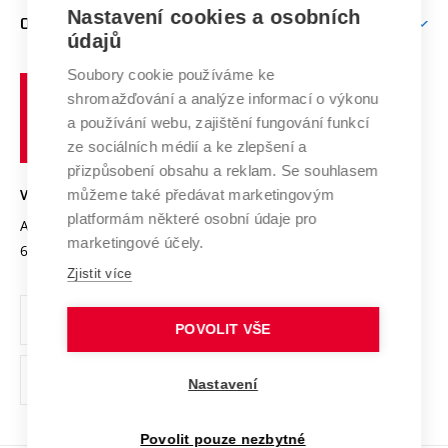
Zpracování osobních údajů uchazečů o studium
Firemní spolupráce
Mezinárodní vědecká rada
Nastavení cookies a osobních
O UNIVERZITĚ
Doktorské studium
Podpora podnikání
E-přihláška
údajů
Zahraniční spolupráce
Systém zajišťování kvality výzkumu
Profil univerzity
Spolupráce se školami
Soubory cookie používáme ke
Vysoké
Výzkumné infrastruktury
shromažďování a analýze informací o výkonu
Udržitelná univerzita
učení
Služby univerzity
Transfer znalostí
a používání webu, zajištění fungování funkcí
technické
Podnikavá univerzita / ContriBUTe
Mezinárodní dohody
ze sociálních médií a ke zlepšení a
Open Science
v
Bezpečná univerzita
přizpůsobení obsahu a reklam. Se souhlasem
Univerzitní sítě
Brně
Projekty
můžeme také předávat marketingovým
VYSOKÉ UČENÍ TECHNICKÉ V BRNĚ
Vyznamenání
platformám některé osobní údaje pro
Projekty ze strukturálních fondů
Antonínská 548/1
www.vut.cz
marketingové účely.
Organizační struktura
602 00 Brno
vut@vutbr.cz
Specifický výzkum
Zjistit více
Úřední deska
Ochrana osobních údajů
POVOLIT VŠE
(externí
Pracovní příležitosti
Nastavení
odkaz)
Podpora a rozvoj zaměstnanců a studujících
Povolit pouze nezbytné
Rovné příležitosti