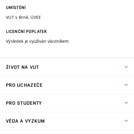
UMÍSTĚNÍ
VUT v Brně, ÚVEE
LICENČNÍ POPLATEK
Výsledek je využíván vlastníkem
ŽIVOT NA VUT
Atmosféra VUT
PRO UCHAZEČE
Prostory školy
Proč na VUT
Koleje
PRO STUDENTY
Studijní programy
Stravování
Předměty
Studijní předpisy
Studium a stáže v zahraničí
Stipendia
Dny otevřených dveří
VĚDA A VÝZKUM
Sport na VUT
(externí
Studijní programy
Poplatky za studium
Uznání zahraničního vzdělání
Knihovny
Aktivity pro juniory
Studentský život
odkaz)
Věda a výzkum na VUT