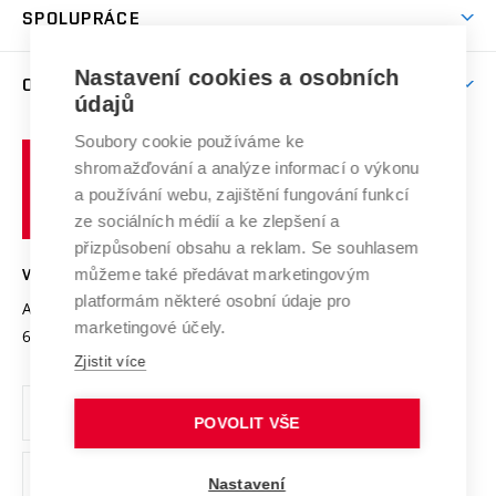
Harmonogram akademického roku
Zpracování osobních údajů studentů
Sociální bezpečí
SPOLUPRÁCE
Celoživotní vzdělávání
Brno
Podpora excelence
Závěrečné práce
Studium bez bariér
Zpracování osobních údajů uchazečů o studium
Firemní spolupráce
Mezinárodní vědecká rada
Nastavení cookies a osobních
O UNIVERZITĚ
Doktorské studium
Podpora podnikání
E-přihláška
údajů
Zahraniční spolupráce
Systém zajišťování kvality výzkumu
Profil univerzity
Spolupráce se školami
Soubory cookie používáme ke
Vysoké
Výzkumné infrastruktury
shromažďování a analýze informací o výkonu
Udržitelná univerzita
učení
Služby univerzity
Transfer znalostí
a používání webu, zajištění fungování funkcí
technické
Podnikavá univerzita / ContriBUTe
Mezinárodní dohody
ze sociálních médií a ke zlepšení a
Open Science
v
Bezpečná univerzita
přizpůsobení obsahu a reklam. Se souhlasem
Univerzitní sítě
Brně
Projekty
můžeme také předávat marketingovým
VYSOKÉ UČENÍ TECHNICKÉ V BRNĚ
Vyznamenání
platformám některé osobní údaje pro
Projekty ze strukturálních fondů
Antonínská 548/1
www.vut.cz
marketingové účely.
Organizační struktura
602 00 Brno
vut@vutbr.cz
Specifický výzkum
Zjistit více
Úřední deska
Ochrana osobních údajů
POVOLIT VŠE
(externí
Pracovní příležitosti
Nastavení