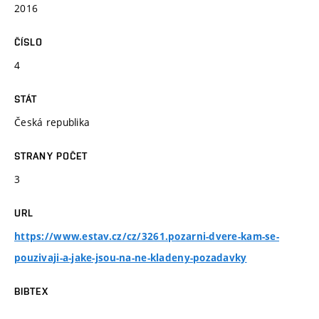
2016
ČÍSLO
4
STÁT
Česká republika
STRANY POČET
3
URL
https://www.estav.cz/cz/3261.pozarni-dvere-kam-se-
pouzivaji-a-jake-jsou-na-ne-kladeny-pozadavky
BIBTEX