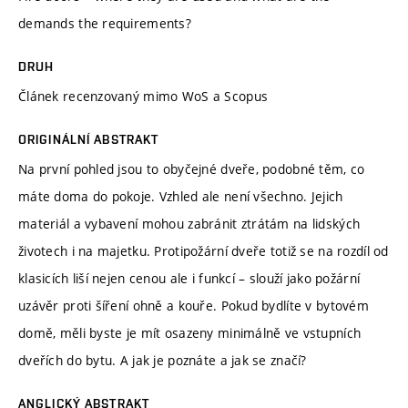
demands the requirements?
DRUH
Článek recenzovaný mimo WoS a Scopus
ORIGINÁLNÍ ABSTRAKT
Na první pohled jsou to obyčejné dveře, podobné těm, co
máte doma do pokoje. Vzhled ale není všechno. Jejich
materiál a vybavení mohou zabránit ztrátám na lidských
životech i na majetku. Protipožární dveře totiž se na rozdíl od
klasicích liší nejen cenou ale i funkcí – slouží jako požární
uzávěr proti šíření ohně a kouře. Pokud bydlíte v bytovém
domě, měli byste je mít osazeny minimálně ve vstupních
dveřích do bytu. A jak je poznáte a jak se značí?
ANGLICKÝ ABSTRAKT