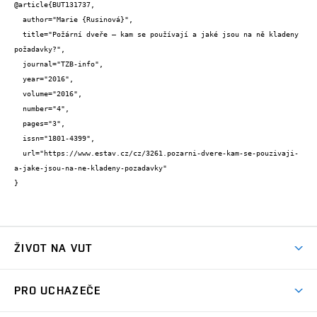
@article{BUT131737,

  author="Marie {Rusinová}",

  title="Požární dveře – kam se používají a jaké jsou na ně kladeny 
požadavky?",

  journal="TZB-info",

  year="2016",

  volume="2016",

  number="4",

  pages="3",

  issn="1801-4399",

  url="https://www.estav.cz/cz/3261.pozarni-dvere-kam-se-pouzivaji-
a-jake-jsou-na-ne-kladeny-pozadavky"

}
ŽIVOT NA VUT
Atmosféra VUT
PRO UCHAZEČE
Prostory školy