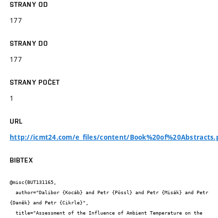
STRANY OD
177
STRANY DO
177
STRANY POČET
1
URL
http://icmt24.com/e_files/content/Book%20of%20Abstracts.
BIBTEX
@misc{BUT131165,

  author="Dalibor {Kocáb} and Petr {Pössl} and Petr {Misák} and Petr 
{Daněk} and Petr {Cikrle}",

  title="Assessment of the Influence of Ambient Temperature on the 