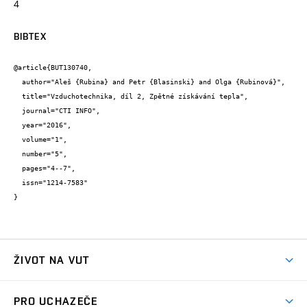
4
BIBTEX
@article{BUT130740,

  author="Aleš {Rubina} and Petr {Blasinski} and Olga {Rubinová}",

  title="Vzduchotechnika, díl 2, Zpětné získávání tepla",

  journal="CTI INFO",

  year="2016",

  volume="1",

  number="5",

  pages="4--7",

  issn="1214-7583"

}
ŽIVOT NA VUT
Atmosféra VUT
PRO UCHAZEČE