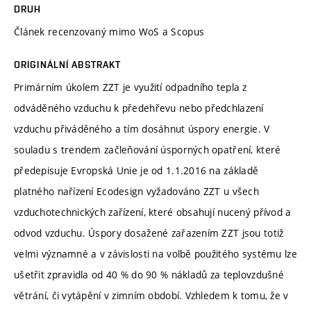
DRUH
Článek recenzovaný mimo WoS a Scopus
ORIGINÁLNÍ ABSTRAKT
Primárním úkolem ZZT je využití odpadního tepla z
odváděného vzduchu k předehřevu nebo předchlazení
vzduchu přiváděného a tím dosáhnut úspory energie. V
souladu s trendem začleňování úsporných opatření, které
předepisuje Evropská Unie je od 1.1.2016 na základě
platného nařízení Ecodesign vyžadováno ZZT u všech
vzduchotechnických zařízení, které obsahují nucený přívod a
odvod vzduchu. Úspory dosažené zařazením ZZT jsou totiž
velmi významné a v závislosti na volbě použitého systému lze
ušetřit zpravidla od 40 % do 90 % nákladů za teplovzdušné
větrání, či vytápění v zimním období. Vzhledem k tomu, že v