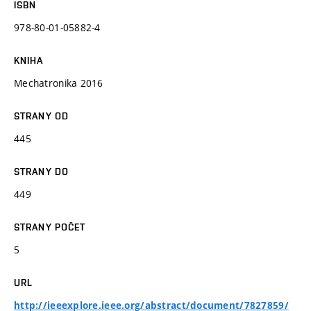
ISBN
978-80-01-05882-4
KNIHA
Mechatronika 2016
STRANY OD
445
STRANY DO
449
STRANY POČET
5
URL
http://ieeexplore.ieee.org/abstract/document/7827859/