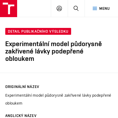
VUT
PŘIHLÁSIT
HLEDAT
MENU
SE
DETAIL PUBLIKAČNÍHO VÝSLEDKU
Experimentální model půdorysně
zakřivené lávky podepřené
obloukem
ORIGINÁLNÍ NÁZEV
Experimentální model půdorysně zakřivené lávky podepřené
obloukem
ANGLICKÝ NÁZEV