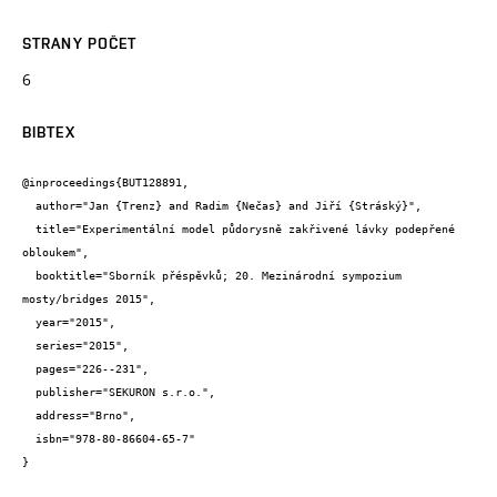
STRANY POČET
6
BIBTEX
@inproceedings{BUT128891,

  author="Jan {Trenz} and Radim {Nečas} and Jiří {Stráský}",

  title="Experimentální model půdorysně zakřivené lávky podepřené 
obloukem",

  booktitle="Sborník přéspěvků; 20. Mezinárodní sympozium 
mosty/bridges 2015",

  year="2015",

  series="2015",

  pages="226--231",

  publisher="SEKURON s.r.o.",

  address="Brno",

  isbn="978-80-86604-65-7"

}