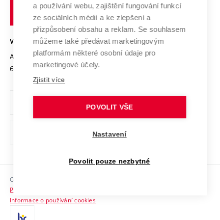
Transfer znalostí
a používání webu, zajištění fungování funkcí
technické
Podnikavá univerzita / ContriBUTe
Mezinárodní dohody
ze sociálních médií a ke zlepšení a
Open Science
v
Bezpečná univerzita
přizpůsobení obsahu a reklam. Se souhlasem
Univerzitní sítě
Brně
Projekty
můžeme také předávat marketingovým
VYSOKÉ UČENÍ TECHNICKÉ V BRNĚ
Vyznamenání
platformám některé osobní údaje pro
Projekty ze strukturálních fondů
Antonínská 548/1
www.vut.cz
marketingové účely.
Organizační struktura
602 00 Brno
vut@vutbr.cz
Specifický výzkum
Zjistit více
Úřední deska
Ochrana osobních údajů
POVOLIT VŠE
(externí
Pracovní příležitosti
Nastavení
odkaz)
Podpora a rozvoj zaměstnanců a studujících
Povolit pouze nezbytné
Rovné příležitosti
Copyright © 2026 VUT
Sociální bezpečí
Prohlášení o přístupnosti
HR Award
Informace o používání cookies