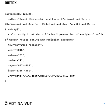
BIBTEX
@article{BUT128725,

  author="David {Bečkovský} and Lucie {Žižková} and Tereza 
{Bečkovská} and Jindřich {Sobotka} and Jan {Pěnčík} and Miloš 
{Lavický}",

  title="Analysis of the diffusional properties of Peripheral walls 
of wooden houses during Emw radiation exposure",

  journal="Wood research",

  year="2016",

  volume="61",

  number="4",

  pages="627--635",

  issn="1336-4561",

  url="http://www.centrumdp.sk/wr/201604/12.pdf"

}
ŽIVOT NA VUT