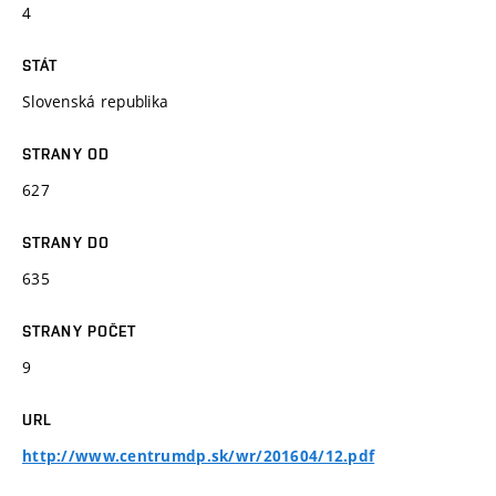
4
STÁT
Slovenská republika
STRANY OD
627
STRANY DO
635
STRANY POČET
9
URL
http://www.centrumdp.sk/wr/201604/12.pdf