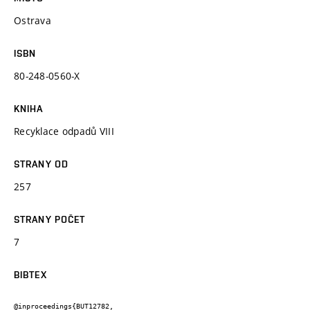
Ostrava
ISBN
80-248-0560-X
KNIHA
Recyklace odpadů VIII
STRANY OD
257
STRANY POČET
7
BIBTEX
@inproceedings{BUT12782,
