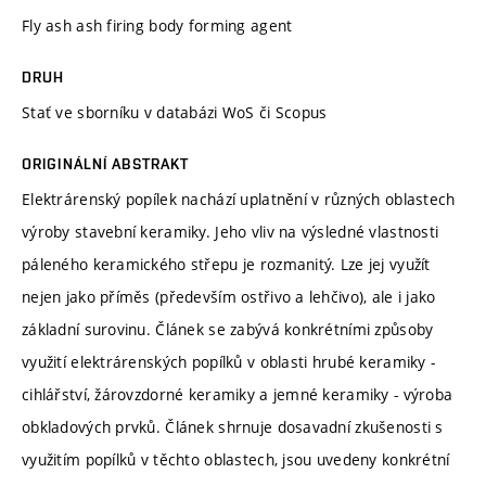
Fly ash ash firing body forming agent
DRUH
Stať ve sborníku v databázi WoS či Scopus
ORIGINÁLNÍ ABSTRAKT
Elektrárenský popílek nachází uplatnění v různých oblastech
výroby stavební keramiky. Jeho vliv na výsledné vlastnosti
páleného keramického střepu je rozmanitý. Lze jej využít
nejen jako příměs (především ostřivo a lehčivo), ale i jako
základní surovinu. Článek se zabývá konkrétními způsoby
využití elektrárenských popílků v oblasti hrubé keramiky -
cihlářství, žárovzdorné keramiky a jemné keramiky - výroba
obkladových prvků. Článek shrnuje dosavadní zkušenosti s
využitím popílků v těchto oblastech, jsou uvedeny konkrétní