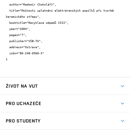
  author="Radomír {Sokolář}",

  title="Možnosti uplatnění elektrárenských popílků při tvorbě 
keramického střepu",

  booktitle="Recyklace odpadů VIII",

  year="2004",

  pages="7",

  publisher="VŠB-TU",

  address="Ostrava",

  isbn="80-248-0560-X"

}
ŽIVOT NA VUT
Atmosféra VUT
PRO UCHAZEČE
Prostory školy
Proč na VUT
Koleje
PRO STUDENTY
Studijní programy
Stravování