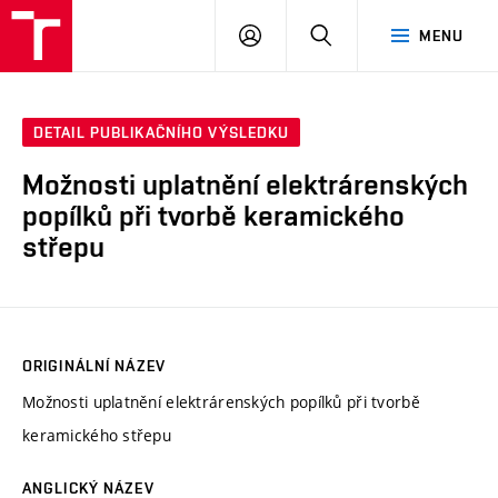
VUT
PŘIHLÁSIT
HLEDAT
MENU
SE
DETAIL PUBLIKAČNÍHO VÝSLEDKU
Možnosti uplatnění elektrárenských
popílků při tvorbě keramického
střepu
ORIGINÁLNÍ NÁZEV
Možnosti uplatnění elektrárenských popílků při tvorbě
keramického střepu
ANGLICKÝ NÁZEV