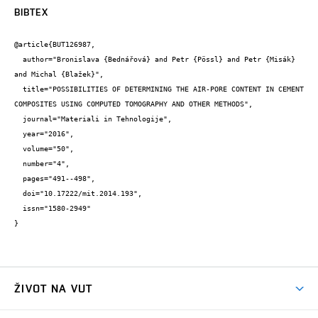
BIBTEX
@article{BUT126987,

  author="Bronislava {Bednářová} and Petr {Pössl} and Petr {Misák} 
and Michal {Blažek}",

  title="POSSIBILITIES OF DETERMINING THE AIR-PORE CONTENT IN CEMENT 
COMPOSITES USING COMPUTED TOMOGRAPHY AND OTHER METHODS",

  journal="Materiali in Tehnologije",

  year="2016",

  volume="50",

  number="4",

  pages="491--498",

  doi="10.17222/mit.2014.193",

  issn="1580-2949"

}
ŽIVOT NA VUT