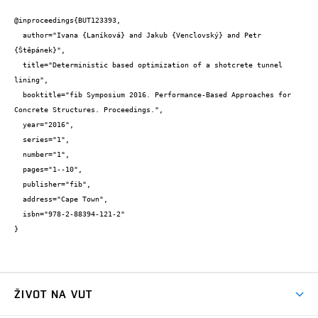
@inproceedings{BUT123393,

  author="Ivana {Laníková} and Jakub {Venclovský} and Petr 
{Štěpánek}",

  title="Deterministic based optimization of a shotcrete tunnel 
lining",

  booktitle="fib Symposium 2016. Performance-Based Approaches for 
Concrete Structures. Proceedings.",

  year="2016",

  series="1",

  number="1",

  pages="1--10",

  publisher="fib",

  address="Cape Town",

  isbn="978-2-88394-121-2"

}
ŽIVOT NA VUT