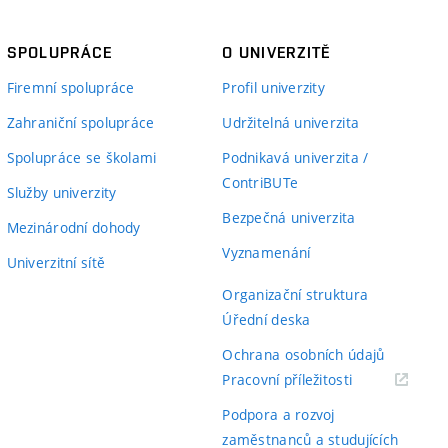
SPOLUPRÁCE
O UNIVERZITĚ
Firemní spolupráce
Profil univerzity
Zahraniční spolupráce
Udržitelná univerzita
Spolupráce se školami
Podnikavá univerzita /
ContriBUTe
Služby univerzity
Bezpečná univerzita
Mezinárodní dohody
Vyznamenání
Univerzitní sítě
Organizační struktura
Úřední deska
Ochrana osobních údajů
(externí
Pracovní příležitosti
odkaz)
Podpora a rozvoj
zaměstnanců a studujících