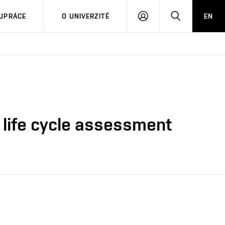
PŘIHLÁSIT
HLEDAT
UPRÁCE
O UNIVERZITĚ
EN
SE
d life cycle assessment