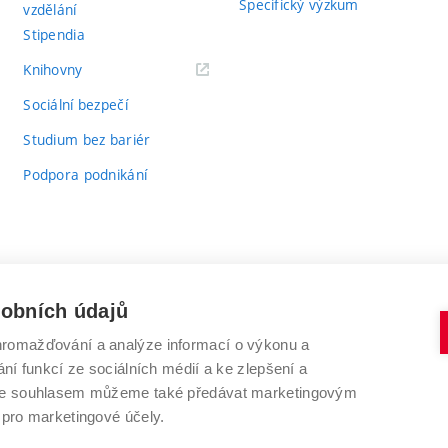
Specifický výzkum
vzdělání
Stipendia
(externí
Knihovny
odkaz)
Sociální bezpečí
Studium bez bariér
Podpora podnikání
sobních údajů
romažďování a analýze informací o výkonu a
VYSOKÉ UČENÍ TECHNICKÉ V BRNĚ
ní funkcí ze sociálních médií a ke zlepšení a
Antonínská 548/1
www.vut.cz
 Se souhlasem můžeme také předávat marketingovým
602 00 Brno
vut@vutbr.cz
 pro marketingové účely.