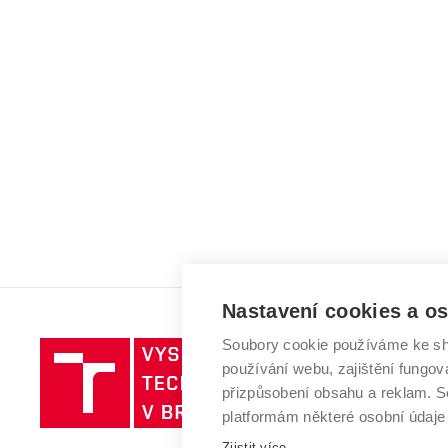
Nastavení cookies a o
Soubory cookie používáme ke sh
Vysoké
používání webu, zajištění fungová
učení
přizpůsobení obsahu a reklam.
technické
platformám některé osobní údaje
v
Zjistit více