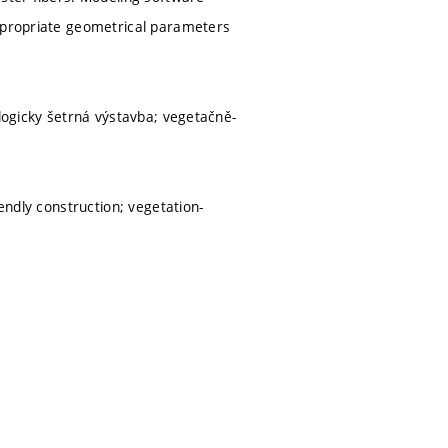
appropriate geometrical parameters
ologicky šetrná výstavba; vegetačně-
endly construction; vegetation-