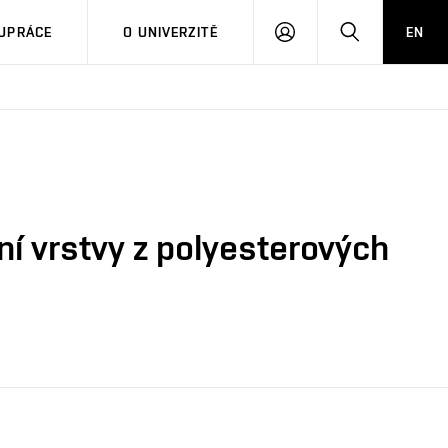
PŘIHLÁSIT
HLEDAT
UPRÁCE
O UNIVERZITĚ
EN
SE
ní vrstvy z polyesterových