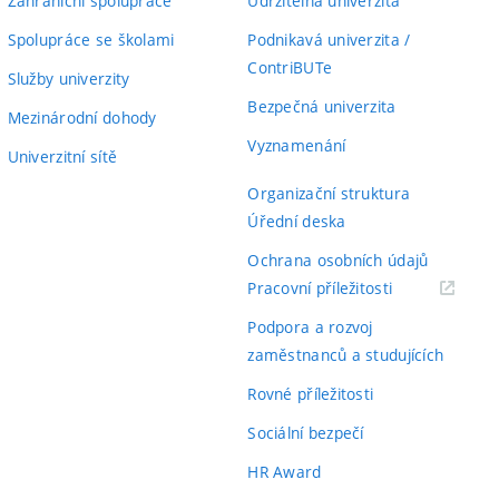
Zahraniční spolupráce
Udržitelná univerzita
Spolupráce se školami
Podnikavá univerzita /
ContriBUTe
Služby univerzity
Bezpečná univerzita
Mezinárodní dohody
Vyznamenání
Univerzitní sítě
Organizační struktura
Úřední deska
Ochrana osobních údajů
(externí
Pracovní příležitosti
odkaz)
Podpora a rozvoj
zaměstnanců a studujících
Rovné příležitosti
Sociální bezpečí
HR Award