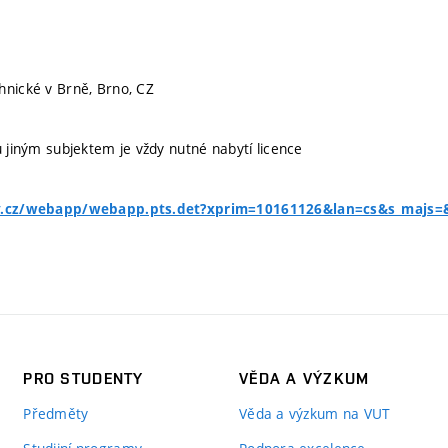
hnické v Brně, Brno, CZ
u jiným subjektem je vždy nutné nabytí licence
pv.cz/webapp/webapp.pts.det?xprim=10161126&lan=cs&s_majs
PRO STUDENTY
VĚDA A VÝZKUM
Předměty
Věda a výzkum na VUT