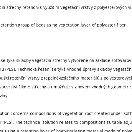
ční střechy retenční s využitím vegetační vrstvy z polyesterových v
retention group of beds using vegetation layer of polyester fiber
 se týká skladby vegetační střechy vytvořené na základě softwarov
eru (PES). Technické řešení se týká vhodné úpravy skladby vegetač
užití retenční vrstvy z tepelně-izolačního materiálů z polyesterov
souvrství šikmé střechy a umožňuje stanovení vhodných geometric
viny.
lution concerns compositions of vegetation roof created under sof
er (PES). The technical solution relates to compositions suitable ad
g using a retention layer of heat-insulating material made of poly