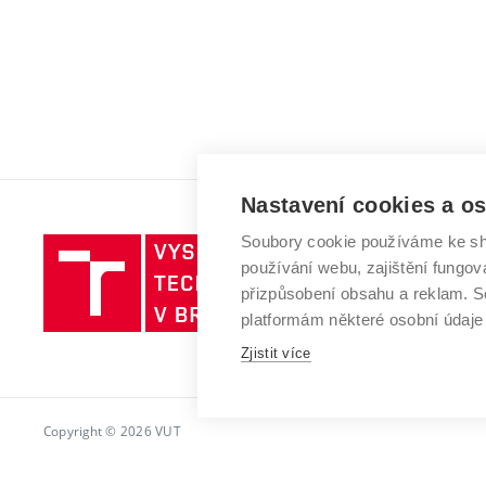
Nastavení cookies a o
Soubory cookie používáme ke sh
Vysoké
používání webu, zajištění fungová
učení
přizpůsobení obsahu a reklam.
technické
platformám některé osobní údaje
v
Zjistit více
Brně
Copyright © 2026 VUT