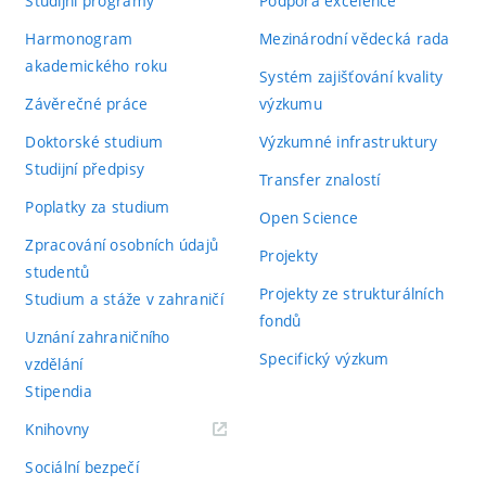
Studijní programy
Podpora excelence
Harmonogram
Mezinárodní vědecká rada
akademického roku
Systém zajišťování kvality
Závěrečné práce
výzkumu
Doktorské studium
Výzkumné infrastruktury
Studijní předpisy
Transfer znalostí
Poplatky za studium
Open Science
Zpracování osobních údajů
Projekty
studentů
Projekty ze strukturálních
Studium a stáže v zahraničí
fondů
Uznání zahraničního
Specifický výzkum
vzdělání
Stipendia
(externí
Knihovny
odkaz)
Sociální bezpečí