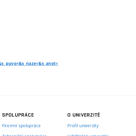
=&s_puvo=&s_naze=&s_anot=
SPOLUPRÁCE
O UNIVERZITĚ
Firemní spolupráce
Profil univerzity