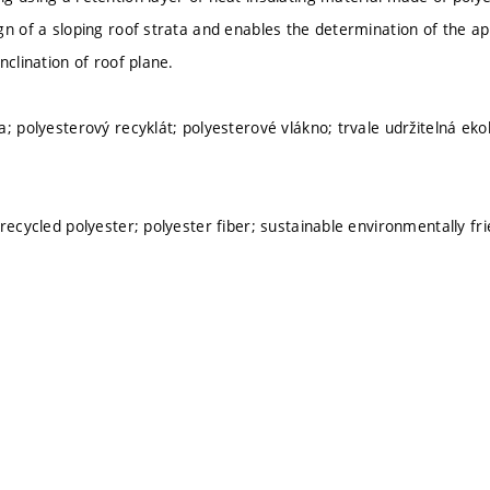
gn of a sloping roof strata and enables the determination of the 
nclination of roof plane.
a; polyesterový recyklát; polyesterové vlákno; trvale udržitelná ek
recycled polyester; polyester fiber; sustainable environmentally fri