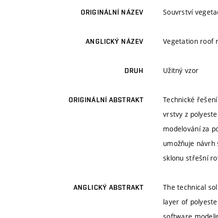
Souvrství vegeta
ORIGINÁLNÍ NÁZEV
Vegetation roof 
ANGLICKÝ NÁZEV
Užitný vzor
DRUH
Technické řešení
ORIGINÁLNÍ ABSTRAKT
vrstvy z polyest
modelování za po
umožňuje návrh 
sklonu střešní ro
The technical so
ANGLICKÝ ABSTRAKT
layer of polyest
software modelin