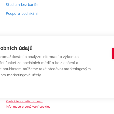
Studium bez bariér
Podpora podnikání
sobních údajů
romažďování a analýze informací o výkonu a
VYSOKÉ UČENÍ TECHNICKÉ V BRNĚ
ní funkcí ze sociálních médií a ke zlepšení a
Antonínská 548/1
www.vut.cz
 Se souhlasem můžeme také předávat marketingovým
602 00 Brno
vut@vutbr.cz
 pro marketingové účely.
Prohlášení o přístupnosti
Informace o používání cookies