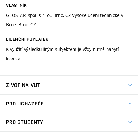
VLASTNÍK
GEOSTAR, spol. s r. o., Brno, CZ Vysoké učení technické v
Brně, Brno, CZ
LICENČNÍ POPLATEK
K využití výsledku jiným subjektem je vždy nutné nabytí
licence
ŽIVOT NA VUT
Atmosféra VUT
PRO UCHAZEČE
Prostory školy
Proč na VUT
Koleje
PRO STUDENTY
Studijní programy
Stravování
Předměty
Studijní předpisy
Studium a stáže v zahraničí
Stipendia