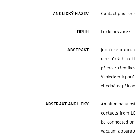
Contact pad for 
ANGLICKÝ NÁZEV
Funkční vzorek
DRUH
Jedná se o korun
ABSTRAKT
umístěných na č
přímo z křemíkov
Vzhledem k použi
vhodná například
An alumina substr
ABSTRAKT ANGLICKY
contacts from LC
be connected on t
vacuum apparatus