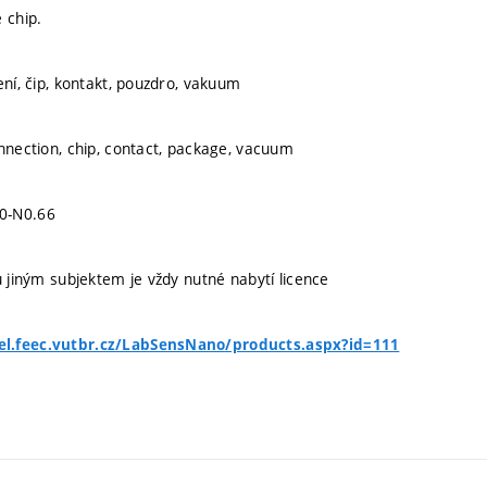
 chip.
ení, čip, kontakt, pouzdro, vakuum
onnection, chip, contact, package, vacuum
0-N0.66
u jiným subjektem je vždy nutné nabytí licence
l.feec.vutbr.cz/LabSensNano/products.aspx?id=111