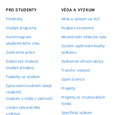
PRO STUDENTY
VĚDA A VÝZKUM
Předměty
Věda a výzkum na VUT
Studijní programy
Podpora excelence
Harmonogram
Mezinárodní vědecká rada
akademického roku
Systém zajišťování kvality
Závěrečné práce
výzkumu
Doktorské studium
Výzkumné infrastruktury
Studijní předpisy
Transfer znalostí
Poplatky za studium
Open Science
Zpracování osobních údajů
Projekty
studentů
Projekty ze strukturálních
Studium a stáže v zahraničí
fondů
Uznání zahraničního
Specifický výzkum
vzdělání