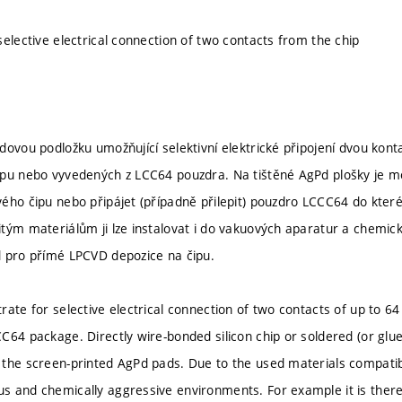
selective electrical connection of two contacts from the chip
dovou podložku umožňující selektivní elektrické připojení dvou kont
ipu nebo vyvedených z LCC64 pouzdra. Na tištěné AgPd plošky je m
ého čipu nebo připájet (případně přilepit) pouzdro LCCC64 do kteréh
tým materiálům ji lze instalovat i do vakuových aparatur a chemicky
 pro přímé LPCVD depozice na čipu.
ate for selective electrical connection of two contacts of up to 64
C64 package. Directly wire-bonded silicon chip or soldered (or gl
he screen-printed AgPd pads. Due to the used materials compatibilit
 and chemically aggressive environments. For example it is theref