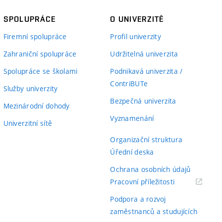
SPOLUPRÁCE
O UNIVERZITĚ
Firemní spolupráce
Profil univerzity
Zahraniční spolupráce
Udržitelná univerzita
Spolupráce se školami
Podnikavá univerzita /
ContriBUTe
Služby univerzity
Bezpečná univerzita
Mezinárodní dohody
Vyznamenání
Univerzitní sítě
Organizační struktura
Úřední deska
Ochrana osobních údajů
(externí
Pracovní příležitosti
odkaz)
Podpora a rozvoj
zaměstnanců a studujících