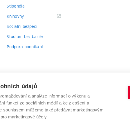
Stipendia
(externí
Knihovny
odkaz)
Sociální bezpečí
Studium bez bariér
Podpora podnikání
sobních údajů
romažďování a analýze informací o výkonu a
VYSOKÉ UČENÍ TECHNICKÉ V BRNĚ
ní funkcí ze sociálních médií a ke zlepšení a
Antonínská 548/1
www.vut.cz
 Se souhlasem můžeme také předávat marketingovým
602 00 Brno
vut@vutbr.cz
 pro marketingové účely.