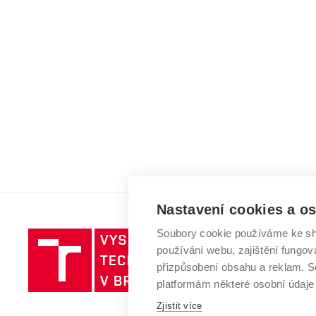
Nastavení cookies a o
Soubory cookie používáme ke sh
Vysoké
používání webu, zajištění fungová
učení
přizpůsobení obsahu a reklam.
technické
platformám některé osobní údaje
v
Zjistit více
Brně