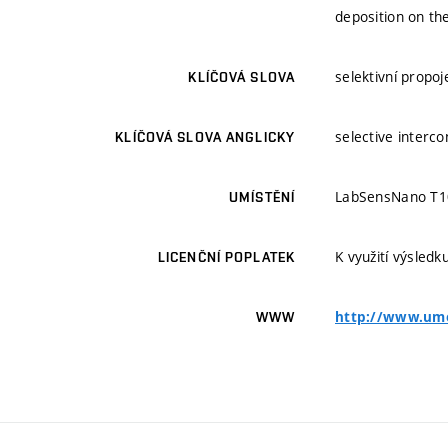
deposition on the
selektivní propoj
KLÍČOVÁ SLOVA
selective interc
KLÍČOVÁ SLOVA ANGLICKY
LabSensNano T1
UMÍSTĚNÍ
K využití výsledk
LICENČNÍ POPLATEK
http://www.ume
WWW