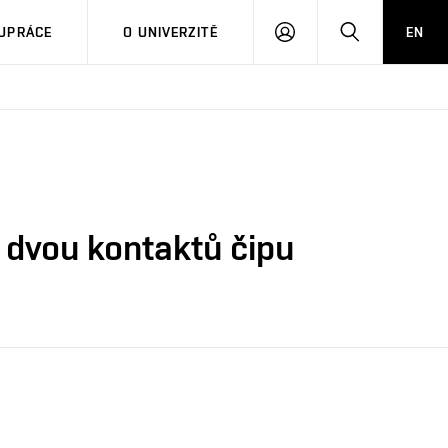
PŘIHLÁSIT
HLEDAT
UPRÁCE
O UNIVERZITĚ
EN
SE
í dvou kontaktů čipu